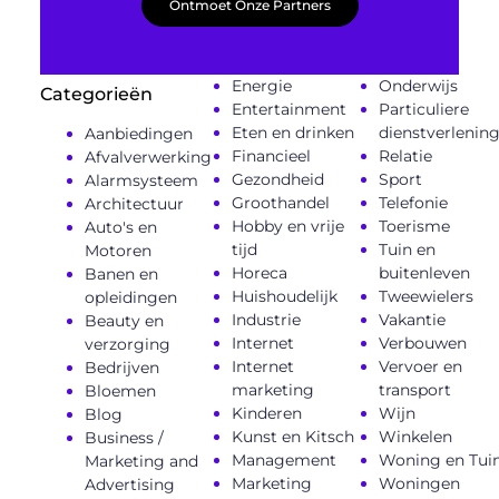
Ontmoet Onze Partners
Energie
Onderwijs
Categorieën
Entertainment
Particuliere
Eten en drinken
dienstverlenin
Aanbiedingen
Financieel
Relatie
Afvalverwerking
Gezondheid
Sport
Alarmsysteem
Groothandel
Telefonie
Architectuur
Hobby en vrije
Toerisme
Auto's en
tijd
Tuin en
Motoren
Horeca
buitenleven
Banen en
Huishoudelijk
Tweewielers
opleidingen
Industrie
Vakantie
Beauty en
Internet
Verbouwen
verzorging
Internet
Vervoer en
Bedrijven
marketing
transport
Bloemen
Kinderen
Wijn
Blog
Kunst en Kitsch
Winkelen
Business /
Management
Woning en Tui
Marketing and
Marketing
Woningen
Advertising