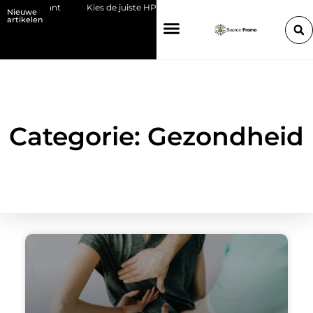
ies de juiste HP toner voor jouw printer
Bedrijf overdragen aan je ki
Nieuwe
artikelen
Categorie: Gezondheid