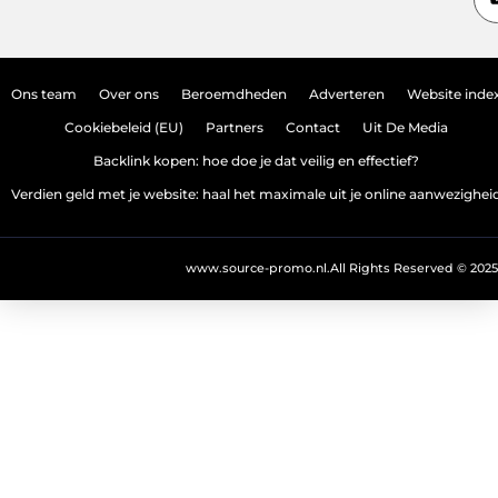
Ons team
Over ons
Beroemdheden
Adverteren
Website inde
Cookiebeleid (EU)
Partners
Contact
Uit De Media
Backlink kopen: hoe doe je dat veilig en effectief?
Verdien geld met je website: haal het maximale uit je online aanwezighei
www.source-promo.nl.
All Rights Reserved © 2025