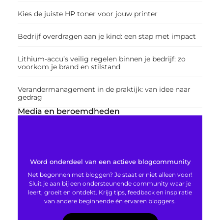
Kies de juiste HP toner voor jouw printer
Bedrijf overdragen aan je kind: een stap met impact
Lithium-accu’s veilig regelen binnen je bedrijf: zo
voorkom je brand en stilstand
Verandermanagement in de praktijk: van idee naar
gedrag
Media en beroemdheden
Word onderdeel van een actieve blogcommunity
Net begonnen met bloggen? Je staat er niet alleen voor!
Sluit je aan bij een ondersteunende community waar je
leert, groeit en ontdekt. Krijg tips, feedback en inspiratie
van andere beginnende én ervaren bloggers.