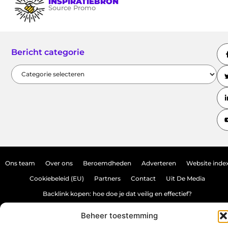
INSPIRATIEBRON
Source Promo
Bericht categorie
Ons team
Over ons
Beroemdheden
Adverteren
Website inde
Cookiebeleid (EU)
Partners
Contact
Uit De Media
Backlink kopen: hoe doe je dat veilig en effectief?
Verdien geld met je website: haal het maximale uit je online aanwezighei
Beheer toestemming