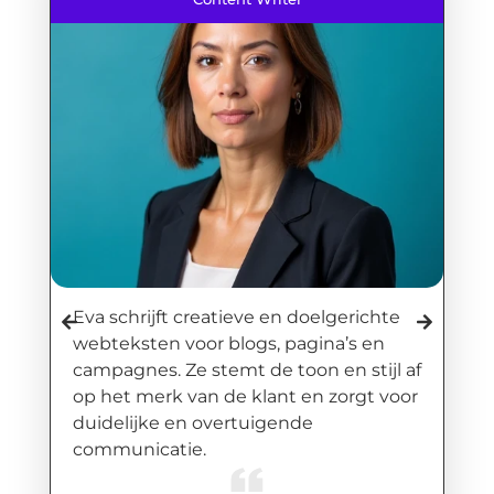
n
Eva schrijft creatieve en doelgerichte
J
webteksten voor blogs, pagina’s en
o
campagnes. Ze stemt de toon en stijl af
g
op het merk van de klant en zorgt voor
H
duidelijke en overtuigende
b
communicatie.