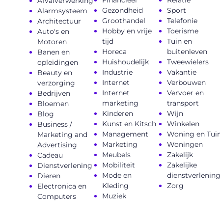
Afvalverwerking
Gezondheid
Sport
Alarmsysteem
Groothandel
Telefonie
Architectuur
Hobby en vrije
Toerisme
Auto's en
tijd
Tuin en
Motoren
Horeca
buitenleven
Banen en
Huishoudelijk
Tweewielers
opleidingen
Industrie
Vakantie
Beauty en
Internet
Verbouwen
verzorging
Internet
Vervoer en
Bedrijven
marketing
transport
Bloemen
Kinderen
Wijn
Blog
Kunst en Kitsch
Winkelen
Business /
Management
Woning en Tui
Marketing and
Marketing
Woningen
Advertising
Meubels
Zakelijk
Cadeau
Mobiliteit
Zakelijke
Dienstverlening
Mode en
dienstverlenin
Dieren
Kleding
Zorg
Electronica en
Muziek
Computers