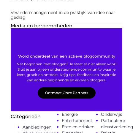
Verandermanagement in de praktijk: van idee naar
gedrag
Media en beroemdheden
Word onderdeel van een actieve blogcommunity
Net begonnen met bloggen? Je staat er niet alleen voor!
Sluit je aan bij een ondersteunende community waar je
leert, groeit en ontdekt. Krijg tips, feedback en inspiratie
van andere beginnende én ervaren bloggers.
Ontmoet Onze Partners
Energie
Onderwijs
Categorieën
Entertainment
Particuliere
Eten en drinken
dienstverlenin
Aanbiedingen
Financieel
Relatie