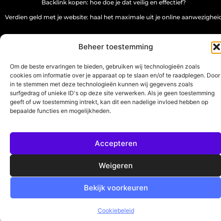
Backlink kopen: hoe doe je dat veilig en effectief?
Verdien geld met je website: haal het maximale uit je online aanwezighei
Beheer toestemming
www.source-promo.nl.
All Rights Reserved © 2025
Om de beste ervaringen te bieden, gebruiken wij technologieën zoals
cookies om informatie over je apparaat op te slaan en/of te raadplegen. Door
in te stemmen met deze technologieën kunnen wij gegevens zoals
surfgedrag of unieke ID's op deze site verwerken. Als je geen toestemming
geeft of uw toestemming intrekt, kan dit een nadelige invloed hebben op
bepaalde functies en mogelijkheden.
Accepteren
Weigeren
Bekijk voorkeuren
Cookiebeleid