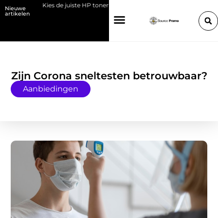
t
Kies de juiste HP toner voor jouw printer
Bedrijf overdragen a
Nieuwe
artikelen
Zijn Corona sneltesten betrouwbaar?
Aanbiedingen