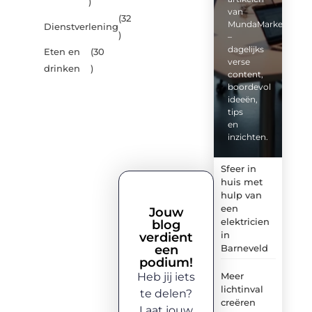
)
van
(32
MundaMarketing.nl
Dienstverlening
)
–
dagelijks
Eten en
(30
verse
drinken
)
content,
boordevol
ideeën,
tips
en
inzichten.
Sfeer in
huis met
hulp van
een
Jouw
elektricien
blog
in
verdient
een
Barneveld
podium!
Heb jij iets
Meer
lichtinval
te delen?
creëren
Laat jouw