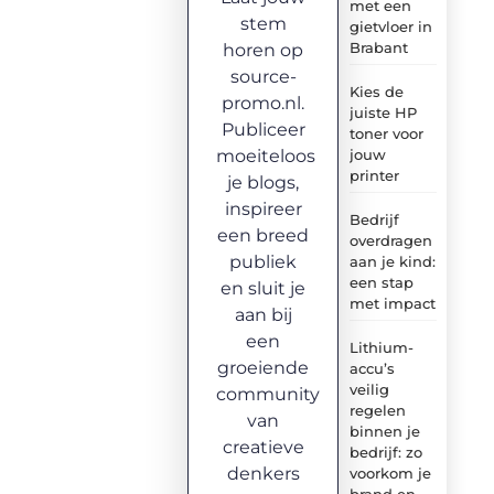
met een
stem
gietvloer in
Brabant
horen op
source-
Kies de
promo.nl.
juiste HP
Publiceer
toner voor
moeiteloos
jouw
printer
je blogs,
inspireer
Bedrijf
een breed
overdragen
publiek
aan je kind:
een stap
en sluit je
met impact
aan bij
een
Lithium-
groeiende
accu’s
veilig
community
regelen
van
binnen je
creatieve
bedrijf: zo
denkers
voorkom je
brand en