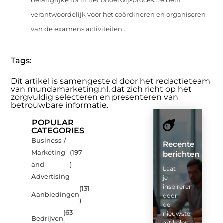
belangrijke rol in het onderwijsproces. Je bent
verantwoordelijk voor het coördineren en organiseren
van de examens activiteiten...
Tags:
Dit artikel is samengesteld door het redactieteam
van mundamarketing.nl, dat zich richt op het
zorgvuldig selecteren en presenteren van
betrouwbare informatie.
POPULAR
CATEGORIES
Business /
Recente
Marketing
(197
berichten
and
)
Laat
Advertising
je
inspireren
(131
Aanbiedingen
door
)
de
(63
nieuwste
Bedrijven
artikelen