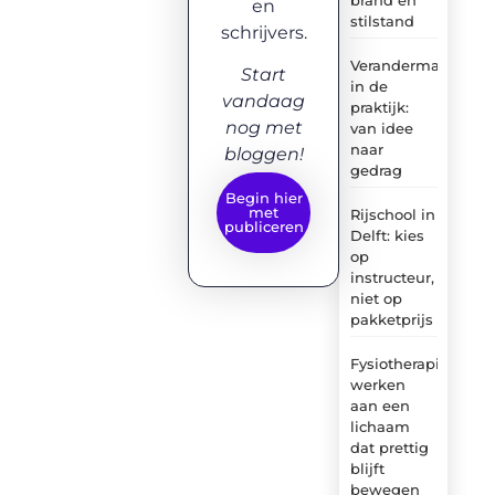
en
stilstand
schrijvers.
Verandermanagem
Start
in de
vandaag
praktijk:
nog met
van idee
naar
bloggen!
gedrag
Begin hier
met
Rijschool in
publiceren
Delft: kies
op
instructeur,
niet op
pakketprijs
Fysiotherapie:
werken
aan een
lichaam
dat prettig
blijft
bewegen