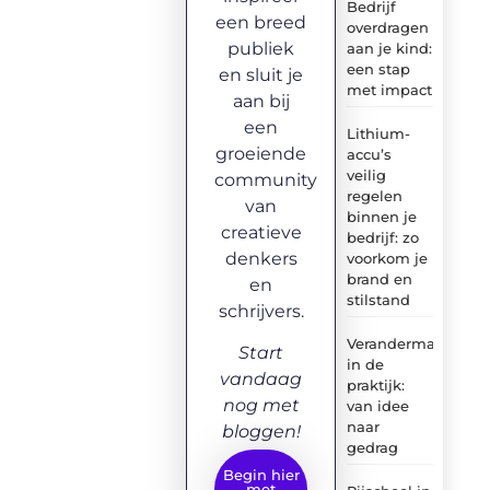
Bedrijf
een breed
overdragen
publiek
aan je kind:
een stap
en sluit je
met impact
aan bij
een
Lithium-
groeiende
accu’s
veilig
community
regelen
van
binnen je
creatieve
bedrijf: zo
denkers
voorkom je
brand en
en
stilstand
schrijvers.
Verandermanagem
Start
in de
vandaag
praktijk:
nog met
van idee
naar
bloggen!
gedrag
Begin hier
met