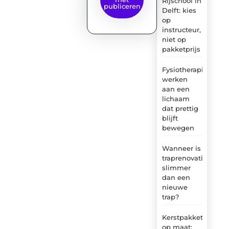
Rijschool in
publiceren
Delft: kies
op
instructeur,
niet op
pakketprijs
Fysiotherapie:
werken
aan een
lichaam
dat prettig
blijft
bewegen
Wanneer is
traprenovatie
slimmer
dan een
nieuwe
trap?
Kerstpakket
op maat: