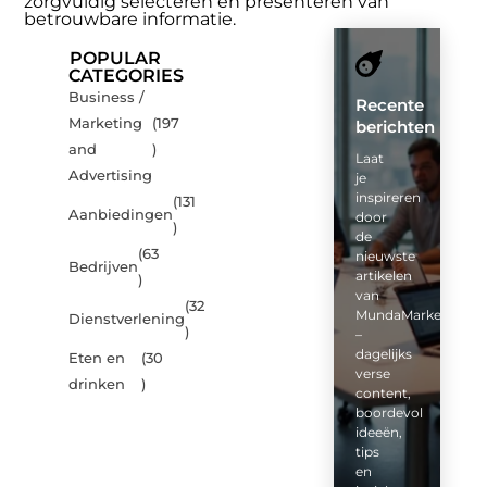
zorgvuldig selecteren en presenteren van
betrouwbare informatie.
POPULAR
CATEGORIES
Business /
Recente
Marketing
(197
berichten
and
)
Laat
Advertising
je
inspireren
(131
Aanbiedingen
door
)
de
(63
nieuwste
Bedrijven
artikelen
)
van
(32
MundaMarketing.nl
Dienstverlening
)
–
dagelijks
Eten en
(30
verse
drinken
)
content,
boordevol
ideeën,
tips
en