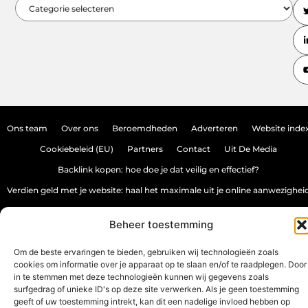
Ons team
Over ons
Beroemdheden
Adverteren
Website inde
Cookiebeleid (EU)
Partners
Contact
Uit De Media
Backlink kopen: hoe doe je dat veilig en effectief?
Verdien geld met je website: haal het maximale uit je online aanwezighei
Beheer toestemming
www.source-promo.nl.
All Rights Reserved © 2025
Om de beste ervaringen te bieden, gebruiken wij technologieën zoals
cookies om informatie over je apparaat op te slaan en/of te raadplegen. Door
in te stemmen met deze technologieën kunnen wij gegevens zoals
surfgedrag of unieke ID's op deze site verwerken. Als je geen toestemming
geeft of uw toestemming intrekt, kan dit een nadelige invloed hebben op