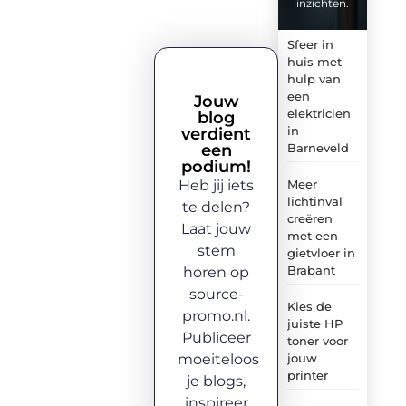
inzichten.
Sfeer in
huis met
hulp van
een
Jouw
elektricien
blog
in
verdient
een
Barneveld
podium!
Heb jij iets
Meer
lichtinval
te delen?
creëren
Laat jouw
met een
stem
gietvloer in
Brabant
horen op
source-
Kies de
promo.nl.
juiste HP
Publiceer
toner voor
moeiteloos
jouw
printer
je blogs,
inspireer