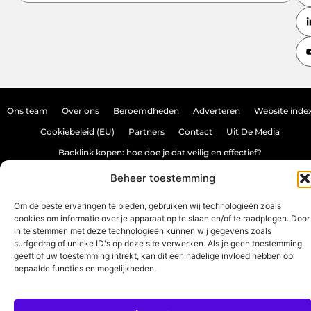
Ons team
Over ons
Beroemdheden
Adverteren
Website inde
Cookiebeleid (EU)
Partners
Contact
Uit De Media
Backlink kopen: hoe doe je dat veilig en effectief?
Verdien geld met je website: haal het maximale uit je online aanwezighei
Beheer toestemming
Om de beste ervaringen te bieden, gebruiken wij technologieën zoals
cookies om informatie over je apparaat op te slaan en/of te raadplegen. Door
www.source-promo.nl.
All Rights Reserved © 2025
in te stemmen met deze technologieën kunnen wij gegevens zoals
surfgedrag of unieke ID's op deze site verwerken. Als je geen toestemming
geeft of uw toestemming intrekt, kan dit een nadelige invloed hebben op
bepaalde functies en mogelijkheden.