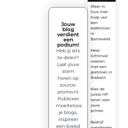
Sfeer in
huis met
hulp van
een
Jouw
elektricien
blog
in
verdient
een
Barneveld
podium!
Heb jij iets
Meer
lichtinval
te delen?
creëren
Laat jouw
met een
stem
gietvloer in
Brabant
horen op
source-
Kies de
promo.nl.
juiste HP
Publiceer
toner voor
moeiteloos
jouw
printer
je blogs,
inspireer
Bedrijf
een breed
overdragen