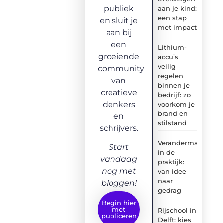
publiek
aan je kind:
een stap
en sluit je
met impact
aan bij
een
Lithium-
groeiende
accu’s
veilig
community
regelen
van
binnen je
creatieve
bedrijf: zo
denkers
voorkom je
brand en
en
stilstand
schrijvers.
Verandermanagem
Start
in de
vandaag
praktijk:
nog met
van idee
naar
bloggen!
gedrag
Begin hier
met
Rijschool in
publiceren
Delft: kies