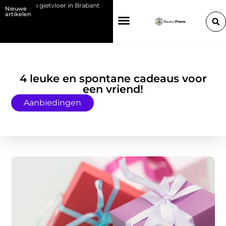
et een gietvloer in Brabant
Kies de juiste HP toner voor jouw printer
Nieuwe
artikelen
4 leuke en spontane cadeaus voor
een vriend!
Aanbiedingen