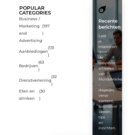
POPULAR
CATEGORIES
Business /
Recente
Marketing
(197
berichten
and
)
Laat
Advertising
je
inspireren
(131
Aanbiedingen
door
)
de
(63
nieuwste
Bedrijven
artikelen
)
van
(32
MundaMarketing.nl
Dienstverlening
)
–
dagelijks
Eten en
(30
verse
drinken
)
content,
boordevol
ideeën,
tips
en
inzichten.