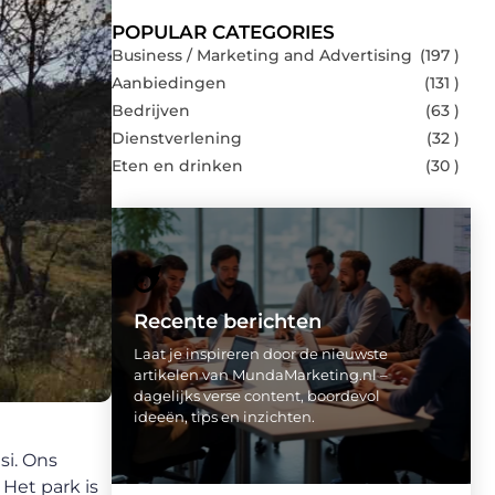
POPULAR CATEGORIES
Business / Marketing and Advertising
(197 )
Aanbiedingen
(131 )
Bedrijven
(63 )
Dienstverlening
(32 )
Eten en drinken
(30 )
Recente berichten
Laat je inspireren door de nieuwste
artikelen van MundaMarketing.nl –
dagelijks verse content, boordevol
ideeën, tips en inzichten.
si. Ons
 Het park is