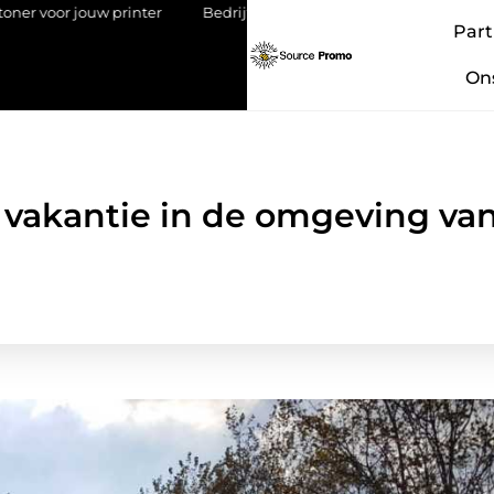
uw printer
Bedrijf overdragen aan je kind: een stap met impact
Part
On
p vakantie in de omgeving va