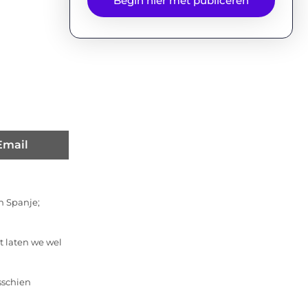
Begin hier met publiceren
Email
n Spanje;
t laten we wel
sschien