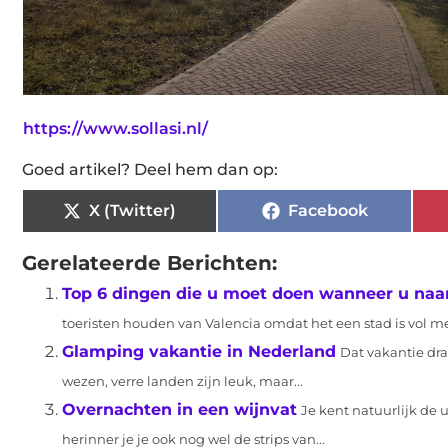
https://www.sollasi.nl/
Goed artikel? Deel hem dan op:
X (Twitter)
Facebook
Gerelateerde Berichten:
Top 6 dingen die u moet doen wanneer u naar
toeristen houden van Valencia omdat het een stad is vol met
Glamping vakantie in Nederland
Dat vakantie dra
wezen, verre landen zijn leuk, maar...
Overnachten in een wijnvat
Je kent natuurlijk de 
herinner je je ook nog wel de strips van...