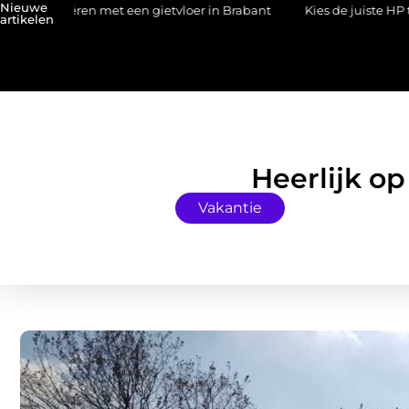
Nieuwe
ëren met een gietvloer in Brabant
Kies de juiste HP toner voor jo
artikelen
Heerlijk o
Vakantie