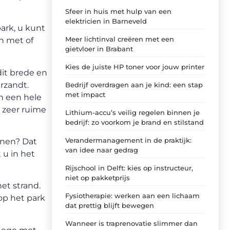
Sfeer in huis met hulp van een
elektricien in Barneveld
ark, u kunt
Meer lichtinval creëren met een
n met of
gietvloer in Brabant
Kies de juiste HP toner voor jouw printer
dit brede en
rzandt.
Bedrijf overdragen aan je kind: een stap
met impact
n een hele
 zeer ruime
Lithium-accu’s veilig regelen binnen je
bedrijf: zo voorkom je brand en stilstand
Verandermanagement in de praktijk:
nnen? Dat
van idee naar gedrag
 u in het
Rijschool in Delft: kies op instructeur,
niet op pakketprijs
et strand.
Fysiotherapie: werken aan een lichaam
op het park
dat prettig blijft bewegen
Wanneer is traprenovatie slimmer dan