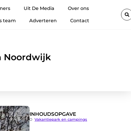
Lithium-accu’s veilig regelen binnen je bedrijf: zo voorkom je br
ners
Uit De Media
Over ons
s team
Adverteren
Contact
n Noordwijk
INHOUDSOPGAVE
Vakantiepark en campings