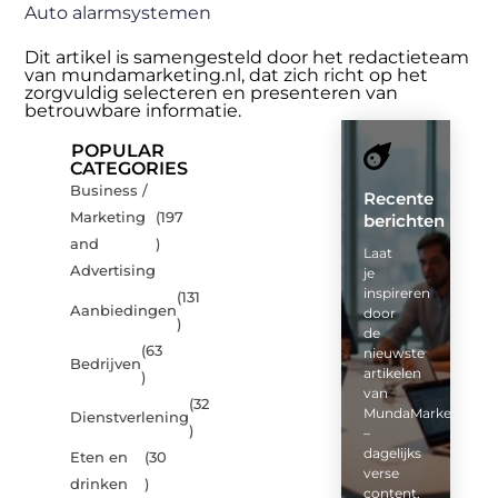
Auto alarmsystemen
Dit artikel is samengesteld door het redactieteam
van mundamarketing.nl, dat zich richt op het
zorgvuldig selecteren en presenteren van
betrouwbare informatie.
POPULAR
CATEGORIES
Business /
Recente
Marketing
(197
berichten
and
)
Laat
Advertising
je
inspireren
(131
Aanbiedingen
door
)
de
(63
nieuwste
Bedrijven
artikelen
)
van
(32
MundaMarketing.nl
Dienstverlening
)
–
dagelijks
Eten en
(30
verse
drinken
)
content,