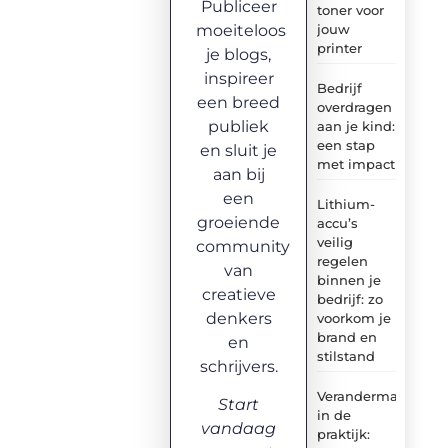
Publiceer
toner voor
moeiteloos
jouw
printer
je blogs,
inspireer
Bedrijf
een breed
overdragen
publiek
aan je kind:
een stap
en sluit je
met impact
aan bij
een
Lithium-
groeiende
accu’s
veilig
community
regelen
van
binnen je
creatieve
bedrijf: zo
denkers
voorkom je
brand en
en
stilstand
schrijvers.
Verandermanagem
Start
in de
vandaag
praktijk: