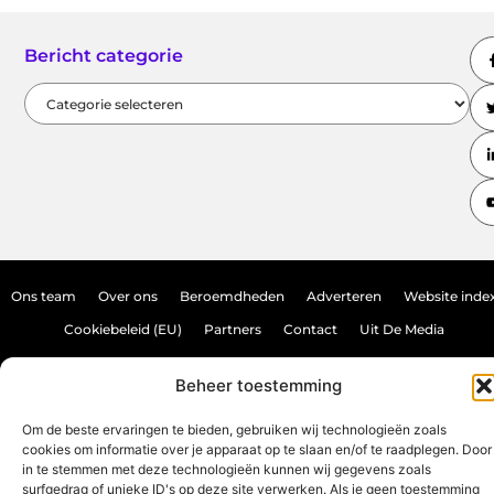
Bericht categorie
Ons team
Over ons
Beroemdheden
Adverteren
Website inde
Cookiebeleid (EU)
Partners
Contact
Uit De Media
Backlink kopen: hoe doe je dat veilig en effectief?
Beheer toestemming
Verdien geld met je website: haal het maximale uit je online aanwezighei
Om de beste ervaringen te bieden, gebruiken wij technologieën zoals
cookies om informatie over je apparaat op te slaan en/of te raadplegen. Door
in te stemmen met deze technologieën kunnen wij gegevens zoals
www.source-promo.nl.
All Rights Reserved © 2025
surfgedrag of unieke ID's op deze site verwerken. Als je geen toestemming