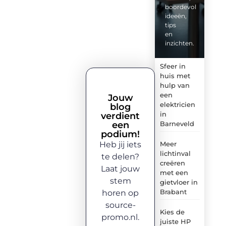
boordevol
ideeën,
tips
en
inzichten.
Sfeer in
huis met
hulp van
een
Jouw
elektricien
blog
in
verdient
een
Barneveld
podium!
Heb jij iets
Meer
lichtinval
te delen?
creëren
Laat jouw
met een
stem
gietvloer in
Brabant
horen op
source-
Kies de
promo.nl.
juiste HP