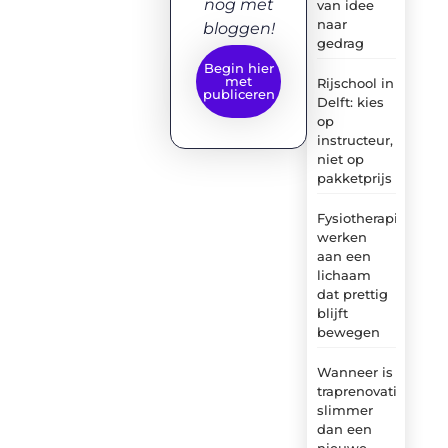
nog met
van idee
naar
bloggen!
gedrag
Begin hier
met
Rijschool in
publiceren
Delft: kies
op
instructeur,
niet op
pakketprijs
Fysiotherapie:
werken
aan een
lichaam
dat prettig
blijft
bewegen
Wanneer is
traprenovatie
slimmer
dan een
nieuwe