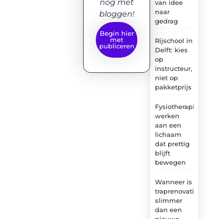
nog met
van idee
naar
bloggen!
gedrag
Begin hier
met
Rijschool in
publiceren
Delft: kies
op
instructeur,
niet op
pakketprijs
Fysiotherapie:
werken
aan een
lichaam
dat prettig
blijft
bewegen
Wanneer is
traprenovatie
slimmer
dan een
nieuwe