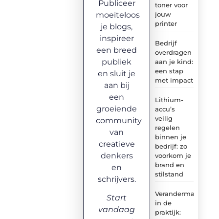
Publiceer
toner voor
moeiteloos
jouw
printer
je blogs,
inspireer
Bedrijf
een breed
overdragen
publiek
aan je kind:
een stap
en sluit je
met impact
aan bij
een
Lithium-
groeiende
accu’s
veilig
community
regelen
van
binnen je
creatieve
bedrijf: zo
denkers
voorkom je
brand en
en
stilstand
schrijvers.
Verandermanagem
Start
in de
vandaag
praktijk: