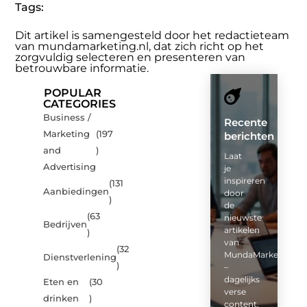
Tags:
Dit artikel is samengesteld door het redactieteam
van mundamarketing.nl, dat zich richt op het
zorgvuldig selecteren en presenteren van
betrouwbare informatie.
POPULAR
CATEGORIES
Business /
Recente
Marketing
(197
berichten
and
)
Laat
Advertising
je
inspireren
(131
Aanbiedingen
door
)
de
(63
nieuwste
Bedrijven
artikelen
)
van
(32
MundaMarketing.nl
Dienstverlening
)
–
dagelijks
Eten en
(30
verse
drinken
)
content,