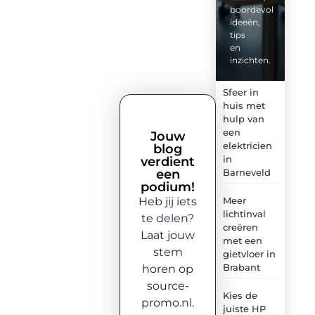
boordevol
ideeën,
tips
en
inzichten.
Sfeer in
huis met
hulp van
een
Jouw
elektricien
blog
in
verdient
een
Barneveld
podium!
Heb jij iets
Meer
lichtinval
te delen?
creëren
Laat jouw
met een
stem
gietvloer in
Brabant
horen op
source-
Kies de
promo.nl.
juiste HP