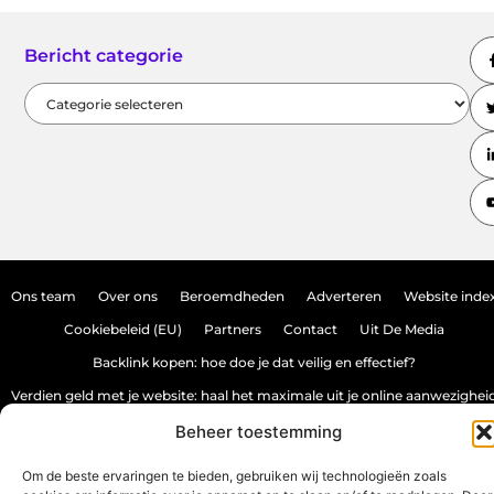
Bericht categorie
Ons team
Over ons
Beroemdheden
Adverteren
Website inde
Cookiebeleid (EU)
Partners
Contact
Uit De Media
Backlink kopen: hoe doe je dat veilig en effectief?
Verdien geld met je website: haal het maximale uit je online aanwezighei
Beheer toestemming
www.source-promo.nl.
All Rights Reserved © 2025
Om de beste ervaringen te bieden, gebruiken wij technologieën zoals