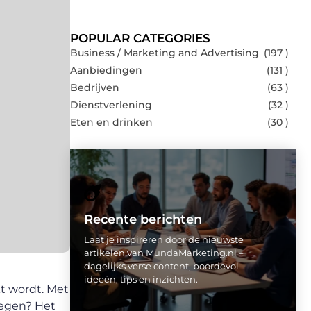
POPULAR CATEGORIES
Business / Marketing and Advertising
(197 )
Aanbiedingen
(131 )
Bedrijven
(63 )
Dienstverlening
(32 )
Eten en drinken
(30 )
Recente berichten
Laat je inspireren door de nieuwste
artikelen van MundaMarketing.nl –
dagelijks verse content, boordevol
ideeën, tips en inzichten.
kt wordt. Met
iegen? Het