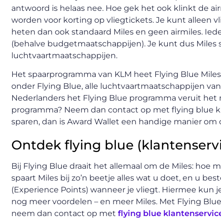
antwoord is helaas nee. Hoe gek het ook klinkt de airm
worden voor korting op vliegtickets. Je kunt alleen v
heten dan ook standaard Miles en geen airmiles. Ie
(behalve budgetmaatschappijen). Je kunt dus Miles sp
luchtvaartmaatschappijen.
Het spaarprogramma van KLM heet Flying Blue Miles e
onder Flying Blue, alle luchtvaartmaatschappijen v
Nederlanders het Flying Blue programma veruit het 
programma? Neem dan contact op met flying blue kla
sparen, dan is Award Wallet een handige manier om ov
Ontdek flying blue (klantenserv
Bij Flying Blue draait het allemaal om de Miles: hoe m
spaart Miles bij zo’n beetje alles wat u doet, en u beste
(Experience Points) wanneer je vliegt. Hiermee kun je
nog meer voordelen – en meer Miles. Met Flying Blue p
neem dan contact op met
flying blue klantenservic