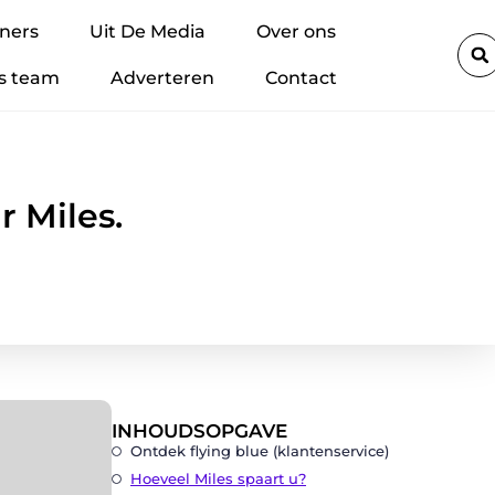
ap met impact
Lithium-accu’s veilig regelen binnen je bedrijf: z
ners
Uit De Media
Over ons
s team
Adverteren
Contact
r Miles.
INHOUDSOPGAVE
Ontdek flying blue (klantenservice)
Hoeveel Miles spaart u?