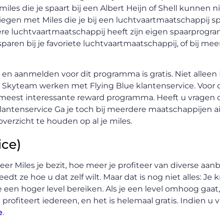
iles die je spaart bij een Albert Heijn of Shell kunnen n
liegen met Miles die je bij een luchtvaartmaatschappij s
dere luchtvaartmaatschappij heeft zijn eigen spaarprog
aren bij je favoriete luchtvaartmaatschappij, of bij me
n aanmelden voor dit programma is gratis. Niet alleen 
an Skyteam werken met Flying Blue klantenservice. Voor
meest interessante reward programma. Heeft u vragen o
ntenservice Ga je toch bij meerdere maatschappijen ai
erzicht te houden op al je miles.
ice)
eer Miles je bezit, hoe meer je profiteer van diverse aan
edt ze hoe u dat zelf wilt. Maar dat is nog niet alles: Je k
 een hoger level bereiken. Als je een level omhoog gaat
rofiteert iedereen, en het is helemaal gratis. Indien u v
e
.