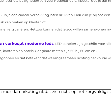
e favoriete bezigheden van veel Nederlanders. Meestal doe je dat ni
 kun je een cadeauverpakking laten drukken. Ook kun je bij ons een
k kan maken op klanten of...
nen erg variëren. Het zou kunnen dat je zou willen samenwonen met
p en verkoopt moderne leds
LED panelen zijn geschikt voor alle
, kantoren en hotels. Gangbare maten zijn 60 bij 60 cm en...
 begonnen en dat betekent dat we langzaamaan richting het koude w
n mundamarketing.nl, dat zich richt op het zorgvuldig s