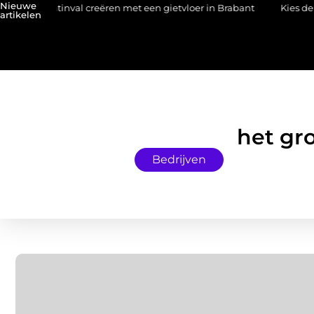
Nieuwe
lichtinval creëren met een gietvloer in Brabant
Kies de juiste H
artikelen
het gro
Bedrijven