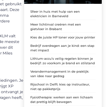
iet gebruikt
paart. Deze
Sfeer in huis met hulp van een
ramma
elektricien in Barneveld
erdere
Meer lichtinval creëren met een
gietvloer in Brabant
KLM valt
Kies de juiste HP toner voor jouw printer
 de meeste
Bedrijf overdragen aan je kind: een stap
ver dit
met impact
r Miles
Lithium-accu’s veilig regelen binnen je
bedrijf: zo voorkom je brand en stilstand
Verandermanagement in de praktijk:
van idee naar gedrag
biedingen. Je
Rijschool in Delft: kies op instructeur,
rijgt XP
niet op pakketprijs
, ontvangt je
Fysiotherapie: werken aan een lichaam
ragen heeft,
dat prettig blijft bewegen