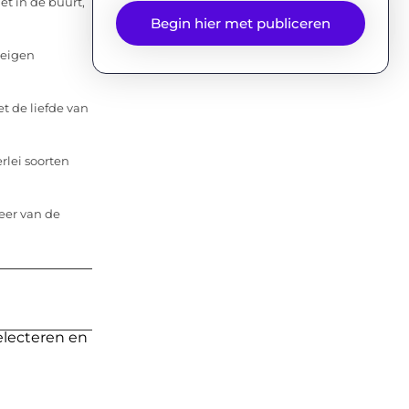
et in de buurt,
Begin hier met publiceren
 eigen
 de liefde van
rlei soorten
eer van de
electeren en