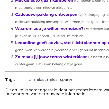
Met de auto gaan kamperen
Kamperen is een van d
maar zoek je een nieuwe plek om....
Cadeauverpakking ontwerpen
Bij Packagaging.nl
cadeauverpakking ontwerpen, waarmee je een goede indru
Waarom zou je willen verhuizen?
De redenen kun
je leven (niks is absoluut). Je zou misschien...
Ledonline geeft advies, stelt lichtplannen o
gebouwen. Ze worden bijvoorbeeld veel gebruikt in scholen
Zo maak jij jouw terras winterklaar
De herfst is
winter gaan. Het is van belang dat je goed...
airmiles
,
miles
,
sparen
Tags:
Dit artikel is samengesteld door het redactieteam va
presenteren van betrouwbare informatie.