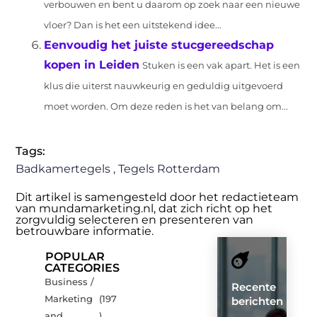
verbouwen en bent u daarom op zoek naar een nieuwe
vloer? Dan is het een uitstekend idee...
Eenvoudig het juiste stucgereedschap
kopen in Leiden
Stuken is een vak apart. Het is een
klus die uiterst nauwkeurig en geduldig uitgevoerd
moet worden. Om deze reden is het van belang om...
Tags:
Badkamertegels
,
Tegels Rotterdam
Dit artikel is samengesteld door het redactieteam
van mundamarketing.nl, dat zich richt op het
zorgvuldig selecteren en presenteren van
betrouwbare informatie.
POPULAR
CATEGORIES
Business /
Recente
Marketing
(197
berichten
and
)