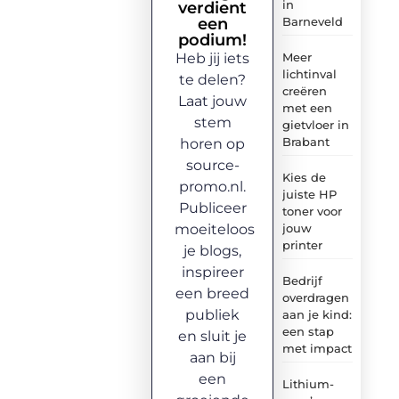
in
verdient
een
Barneveld
podium!
Heb jij iets
Meer
lichtinval
te delen?
creëren
Laat jouw
met een
stem
gietvloer in
Brabant
horen op
source-
Kies de
promo.nl.
juiste HP
Publiceer
toner voor
moeiteloos
jouw
printer
je blogs,
inspireer
Bedrijf
een breed
overdragen
publiek
aan je kind:
een stap
en sluit je
met impact
aan bij
een
Lithium-