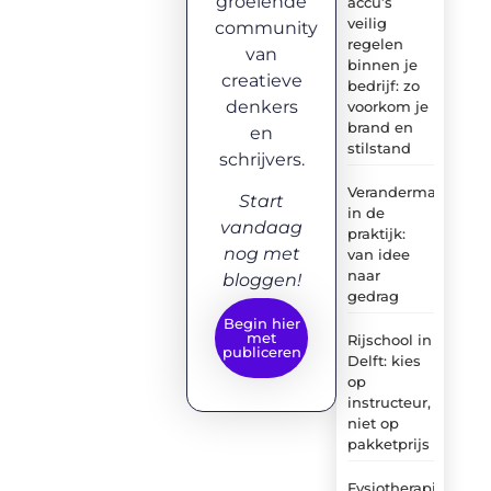
groeiende
accu’s
veilig
community
regelen
van
binnen je
creatieve
bedrijf: zo
denkers
voorkom je
brand en
en
stilstand
schrijvers.
Verandermanagem
Start
in de
vandaag
praktijk:
nog met
van idee
naar
bloggen!
gedrag
Begin hier
met
Rijschool in
publiceren
Delft: kies
op
instructeur,
niet op
pakketprijs
Fysiotherapie: