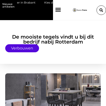
ietvloer in Brabant
Kies de juiste HP toner voor jouw printer
Be
Nieuwe
artikelen
De mooiste tegels vindt u bij dit
bedrijf nabij Rotterdam
Verbouwen