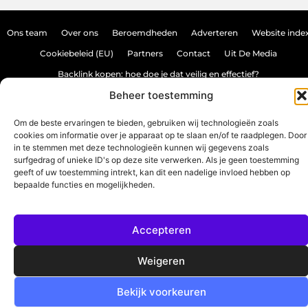
Ons team
Over ons
Beroemdheden
Adverteren
Website inde
Cookiebeleid (EU)
Partners
Contact
Uit De Media
Backlink kopen: hoe doe je dat veilig en effectief?
Beheer toestemming
Verdien geld met je website: haal het maximale uit je online aanwezighei
Om de beste ervaringen te bieden, gebruiken wij technologieën zoals
cookies om informatie over je apparaat op te slaan en/of te raadplegen. Door
www.source-promo.nl.
All Rights Reserved © 2025
in te stemmen met deze technologieën kunnen wij gegevens zoals
surfgedrag of unieke ID's op deze site verwerken. Als je geen toestemming
geeft of uw toestemming intrekt, kan dit een nadelige invloed hebben op
bepaalde functies en mogelijkheden.
Accepteren
Weigeren
Bekijk voorkeuren