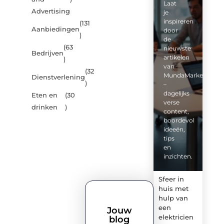
Laat
Advertising
je
inspireren
(131
Aanbiedingen
door
)
de
(63
nieuwste
Bedrijven
artikelen
)
van
(32
MundaMarketing.nl
Dienstverlening
)
–
dagelijks
Eten en
(30
verse
drinken
)
content,
boordevol
ideeën,
tips
en
inzichten.
Sfeer in
huis met
hulp van
een
Jouw
elektricien
blog