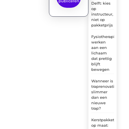
publiceren
Delft: kies
op
instructeur,
niet op
pakketprijs
Fysiotherapie:
werken
aan een
lichaam
dat prettig
blijft
bewegen
Wanneer is
traprenovatie
slimmer
dan een
nieuwe
trap?
Kerstpakket
op maat: