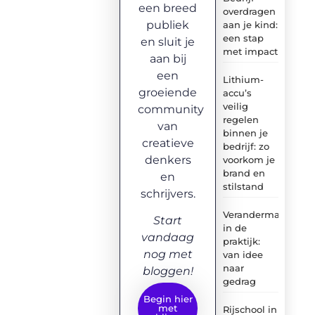
een breed
overdragen
publiek
aan je kind:
een stap
en sluit je
met impact
aan bij
een
Lithium-
groeiende
accu’s
veilig
community
regelen
van
binnen je
creatieve
bedrijf: zo
denkers
voorkom je
brand en
en
stilstand
schrijvers.
Verandermanagem
Start
in de
vandaag
praktijk:
nog met
van idee
naar
bloggen!
gedrag
Begin hier
met
Rijschool in