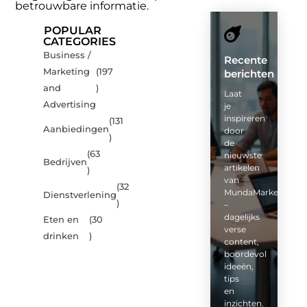
betrouwbare informatie.
POPULAR
CATEGORIES
Business /
Recente
Marketing
(197
berichten
and
)
Laat
Advertising
je
inspireren
(131
Aanbiedingen
door
)
de
(63
nieuwste
Bedrijven
artikelen
)
van
(32
MundaMarketing.nl
Dienstverlening
)
–
dagelijks
Eten en
(30
verse
drinken
)
content,
boordevol
ideeën,
tips
en
inzichten.