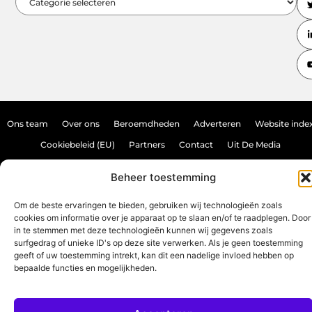
Ons team
Over ons
Beroemdheden
Adverteren
Website inde
Cookiebeleid (EU)
Partners
Contact
Uit De Media
Backlink kopen: hoe doe je dat veilig en effectief?
Beheer toestemming
Verdien geld met je website: haal het maximale uit je online aanwezighei
Om de beste ervaringen te bieden, gebruiken wij technologieën zoals
cookies om informatie over je apparaat op te slaan en/of te raadplegen. Door
in te stemmen met deze technologieën kunnen wij gegevens zoals
www.source-promo.nl.
All Rights Reserved © 2025
surfgedrag of unieke ID's op deze site verwerken. Als je geen toestemming
geeft of uw toestemming intrekt, kan dit een nadelige invloed hebben op
bepaalde functies en mogelijkheden.