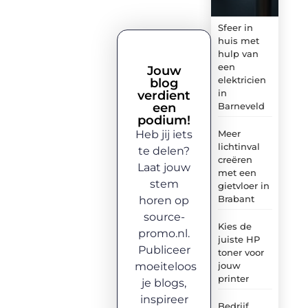
Sfeer in
huis met
hulp van
een
Jouw
elektricien
blog
in
verdient
een
Barneveld
podium!
Heb jij iets
Meer
lichtinval
te delen?
creëren
Laat jouw
met een
stem
gietvloer in
Brabant
horen op
source-
Kies de
promo.nl.
juiste HP
Publiceer
toner voor
moeiteloos
jouw
printer
je blogs,
inspireer
Bedrijf