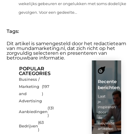
wekelijks gebeuren er ongelukken met soms dodelijke
gevolgen. Voor een gedeelte...
Tags:
Dit artikel is samengesteld door het redactieteam
van mundamarketing.nl, dat zich richt op het
zorgvuldig selecteren en presenteren van
betrouwbare informatie.
POPULAR
CATEGORIES
Business /
Recente
Marketing
(197
berichten
and
)
Laat
Advertising
je
inspireren
(131
Aanbiedingen
door
)
de
(63
nieuwste
Bedrijven
artikelen
)
van