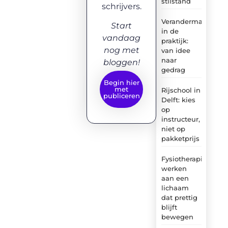
stilstand
schrijvers.
Verandermanagem
Start
in de
vandaag
praktijk:
nog met
van idee
naar
bloggen!
gedrag
Begin hier
met
Rijschool in
publiceren
Delft: kies
op
instructeur,
niet op
pakketprijs
Fysiotherapie:
werken
aan een
lichaam
dat prettig
blijft
bewegen