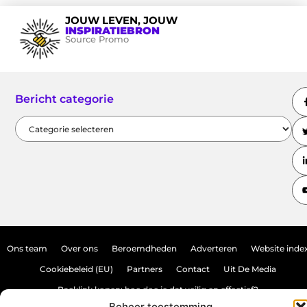
JOUW LEVEN, JOUW
INSPIRATIEBRON
Source Promo
Bericht categorie
Ons team
Over ons
Beroemdheden
Adverteren
Website inde
Cookiebeleid (EU)
Partners
Contact
Uit De Media
Backlink kopen: hoe doe je dat veilig en effectief?
Beheer toestemming