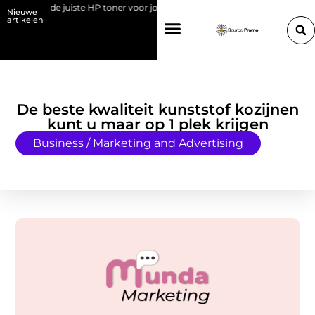
Kies de juiste HP toner voor jouw printer
Bedrijf overdragen aan je 
Nieuwe
artikelen
De beste kwaliteit kunststof kozijnen
kunt u maar op 1 plek krijgen
Business / Marketing and Advertising