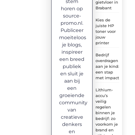
stem
gietvloer in
Brabant
horen op
source-
Kies de
promo.nl.
juiste HP
Publiceer
toner voor
moeiteloos
jouw
printer
je blogs,
inspireer
Bedrijf
een breed
overdragen
publiek
aan je kind:
een stap
en sluit je
met impact
aan bij
een
Lithium-
groeiende
accu’s
veilig
community
regelen
van
binnen je
creatieve
bedrijf: zo
denkers
voorkom je
brand en
en