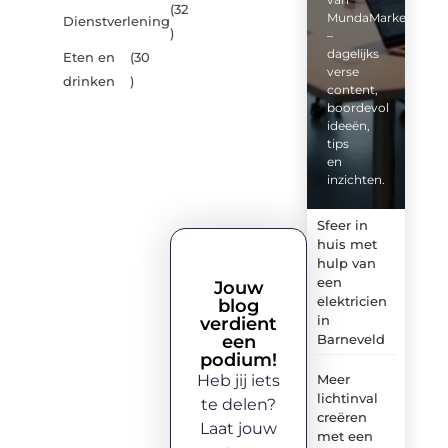
(32
MundaMarketing.nl
Dienstverlening
)
–
dagelijks
Eten en
(30
verse
drinken
)
content,
boordevol
ideeën,
tips
en
inzichten.
Sfeer in
huis met
hulp van
een
Jouw
elektricien
blog
in
verdient
een
Barneveld
podium!
Heb jij iets
Meer
lichtinval
te delen?
creëren
Laat jouw
met een