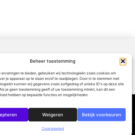
Beheer toestemming
 ervaringen te bieden, gebruiken wij technologieën zoals cookies om
ver je apparaat op te slaan en/of te raadplegen. Door in te stemmen met
logieën kunnen wij gegevens zoals surfgedrag of unieke ID's op deze site
Als je geen toestemming geeft of uw toestemming intrekt, kan dit een
vloed hebben op bepaalde functies en mogelijkheden.
Partners
Contact
Uit De Media
epteren
Weigeren
Bekijk voorkeuren
aximale uit je online aanwezigheid
Cookiebeleid