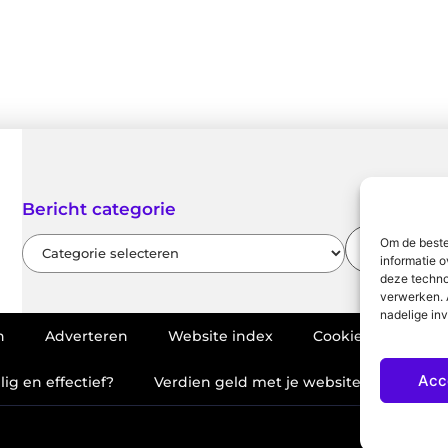
Bericht categorie
Om de beste
informatie o
deze techno
verwerken. 
nadelige in
n
Adverteren
Website index
Cookiebeleid (EU)
Acc
ig en effectief?
Verdien geld met je website: haal het m