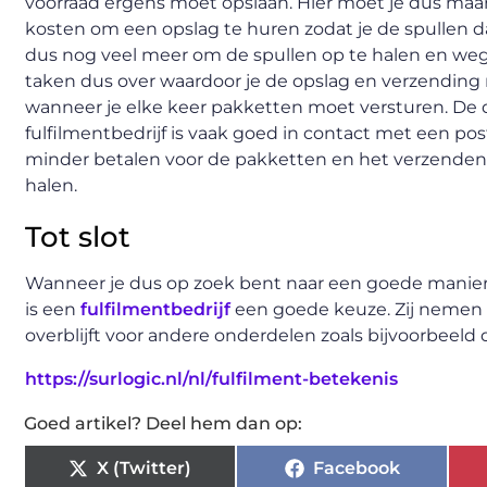
voorraad ergens moet opslaan. Hier moet je dus maar
kosten om een opslag te huren zodat je de spullen daar
dus nog veel meer om de spullen op te halen en weg
taken dus over waardoor je de opslag en verzending
wanneer je elke keer pakketten moet versturen. De d
fulfilmentbedrijf is vaak goed in contact met een po
minder betalen voor de pakketten en het verzenden 
halen.
Tot slot
Wanneer je dus op zoek bent naar een goede manier 
is een
fulfilmentbedrijf
een goede keuze. Zij nemen g
overblijft voor andere onderdelen zoals bijvoorbeeld
https://surlogic.nl/nl/fulfilment-betekenis
Goed artikel? Deel hem dan op:
X (Twitter)
Facebook