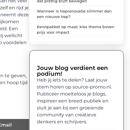
kan het veel
dat prettig blijft bewegen
lf en rijd je
Wanneer is traprenovatie slimmer dan
f neemt deze
een nieuwe trap?
bijkomen
Kerstpakket op maat: kies thema boven
eld. Een
prijs voor impact
j wellicht
p voordelen
Jouw blog verdient een
podium!
n te geven,
Heb jij iets te delen? Laat jouw
en hoop tijd
stem horen op source-promo.nl.
Publiceer moeiteloos je blogs,
inspireer een breed publiek en
sluit je aan bij een groeiende
community van creatieve
denkers en schrijvers.
Email