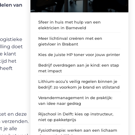
delen van
Sfeer in huis met hulp van een
elektricien in Barneveld
Meer lichtinval creëren met een
logistieke
gietvloer in Brabant
lling doet
e klant
Kies de juiste HP toner voor jouw printer
ijd het
Bedrijf overdragen aan je kind: een stap
 heeft
met impact
Lithium-accu’s veilig regelen binnen je
bedrijf: zo voorkom je brand en stilstand
Verandermanagement in de praktijk:
van idee naar gedrag
kket en deze
Rijschool in Delft: kies op instructeur,
niet op pakketprijs
n verzenden.
 je alle
Fysiotherapie: werken aan een lichaam