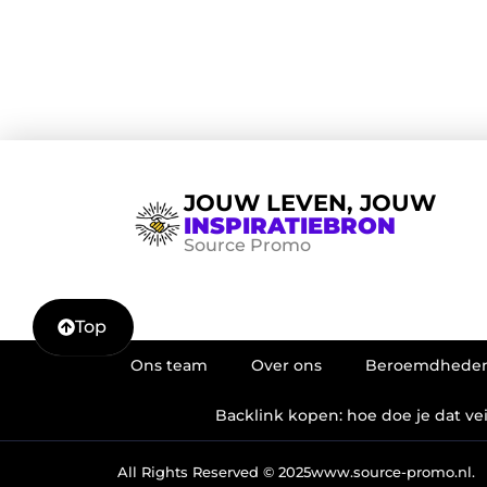
JOUW LEVEN, JOUW
INSPIRATIEBRON
Source Promo
Top
Ons team
Over ons
Beroemdhede
Backlink kopen: hoe doe je dat veil
All Rights Reserved © 2025
www.source-promo.nl.