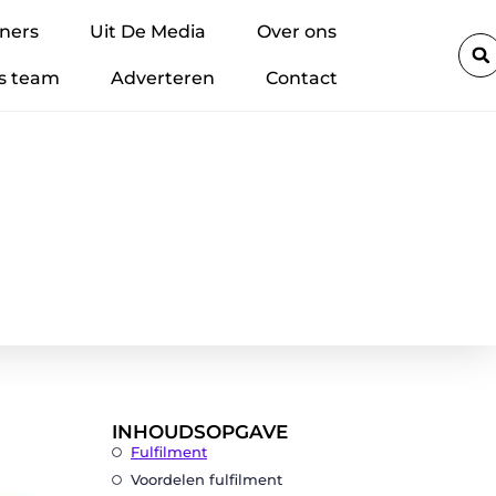
t
Lithium-accu’s veilig regelen binnen je bedrijf: zo voorkom je 
ners
Uit De Media
Over ons
s team
Adverteren
Contact
INHOUDSOPGAVE
Fulfilment
Voordelen fulfilment