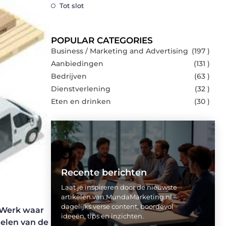
Tot slot
POPULAR CATEGORIES
Business / Marketing and Advertising
(197 )
Aanbiedingen
(131 )
Bedrijven
(63 )
Dienstverlening
(32 )
Eten en drinken
(30 )
Recente berichten
Laat je inspireren door de nieuwste
artikelen van MundaMarketing.nl –
dagelijks verse content, boordevol
. Werk waar
ideeën, tips en inzichten.
delen van de