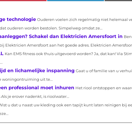
ge technologie
Ouderen voelen zich regelmatig niet helemaal ve
 dat ouderen worden bestolen. Simpelweg omdat ze...
 aanleggen? Schakel dan Elektricien Amersfoort in
Ben 
ij Elektricien Amersfoort aan het goede adres. Elektricien Amersfoort 
LL
Kan EMS fitness ook thuis uitgevoerd worden? Ja, dat kan! Via St
..
jd en lichamelijke inspanning
Gaat u of familie van u verhui
 woningontruiming uit te...
een professional moet inhuren
Het riool ontstoppen en waa
 je erover nadenkt, is rioolwater...
Wist u dat u naast uw kleding ook een tapijt kunt laten reinigen bij e
ze...