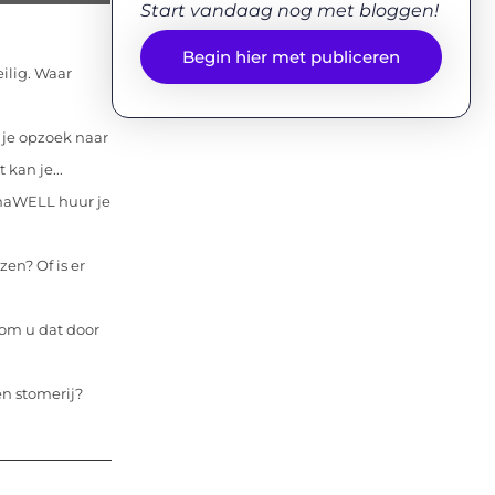
Start vandaag nog met bloggen!
Begin hier met publiceren
ilig. Waar
je opzoek naar
kan je...
imaWELL huur je
zen? Of is er
rom u dat door
en stomerij?