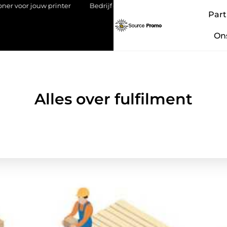
jouw printer
Bedrijf overdragen aan je kind: een stap met impac
Part
On
Alles over fulfilment