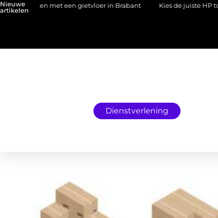
Nieuwe
eëren met een gietvloer in Brabant
Kies de juiste HP toner voor 
artikelen
Dienstverlening