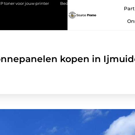
r jouw printer
Bedrijf overdragen aan je kind: een stap met imp
Part
On
nnepanelen kopen in Ijmui