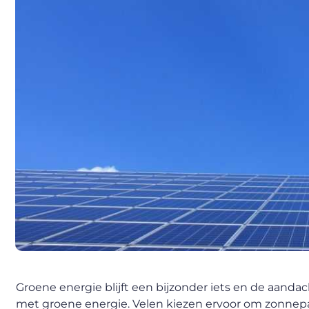
Groene energie blijft een bijzonder iets en de aanda
met groene energie. Velen kiezen ervoor om zonnep