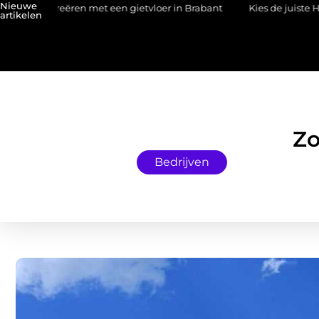
Nieuwe
 creëren met een gietvloer in Brabant
Kies de juiste HP toner voo
artikelen
Zo
Bedrijven