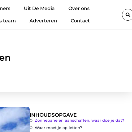
act
Lithium-accu’s veilig regelen binnen je bedrijf: zo voorkom j
ners
Uit De Media
Over ons
s team
Adverteren
Contact
den
INHOUDSOPGAVE
Zonnepanelen aanschaffen, waar doe je dat?
Waar moet je op letten?