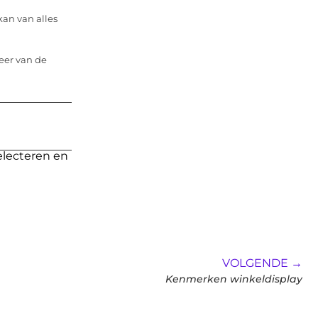
kan van alles
eer van de
electeren en
VOLGENDE →
Kenmerken winkeldisplay