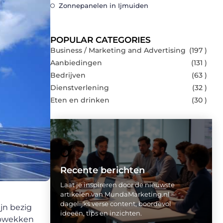
Zonnepanelen in Ijmuiden
POPULAR CATEGORIES
Business / Marketing and Advertising
(197 )
Aanbiedingen
(131 )
Bedrijven
(63 )
Dienstverlening
(32 )
Eten en drinken
(30 )
Recente berichten
Laat je inspireren door de nieuwste
artikelen van MundaMarketing.nl –
dagelijks verse content, boordevol
jn bezig
ideeën, tips en inzichten.
opwekken