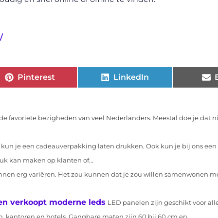
/
Pinterest
LinkedIn
e favoriete bezigheden van veel Nederlanders. Meestal doe je dat ni
 kun je een cadeauverpakking laten drukken. Ook kun je bij ons een
k kan maken op klanten of...
nen erg variëren. Het zou kunnen dat je zou willen samenwonen met
p en verkoopt moderne leds
LED panelen zijn geschikt voor alle
, kantoren en hotels. Gangbare maten zijn 60 bij 60 cm en...