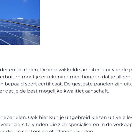
onder enige reden. De ingewikkelde architectuur van de
Hierbuiten moet je er rekening mee houden dat je alleen
 bepaald soort certificaat. De gesteste panelen zijn ui
 dat je de best mogelijke kwalitiet aanschaft.
epanelen. Ook hier kun je uitgebreid kiezen uit vele le
veranciers te vinden die zich specialiseren in de verkoo
udig en snel online of offline te vinden.