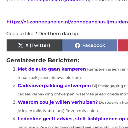
https://nl-zonnepanelen.nl/zonnepanelen-ijmuiden
Goed artikel? Deel hem dan op:
X (Twitter)
Facebook
Gerelateerde Berichten:
Met de auto gaan kamperen
Kamperen is een van d
maar zoek je een nieuwe plek om....
Cadeauverpakking ontwerpen
Bij Packagaging.nl
cadeauverpakking ontwerpen, waarmee je een goede indru
Waarom zou je willen verhuizen?
De redenen kun
je leven (niks is absoluut). Je zou misschien...
Ledonline geeft advies, stelt lichtplannen o
gebouwen. Ze worden bijvoorbeeld veel gebruikt in scholen