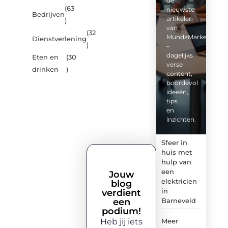
de
(63
nieuwste
Bedrijven
artikelen
)
van
(32
MundaMarketing.nl
Dienstverlening
)
–
dagelijks
Eten en
(30
verse
drinken
)
content,
boordevol
ideeën,
tips
en
inzichten.
Sfeer in
huis met
hulp van
een
Jouw
elektricien
blog
in
verdient
een
Barneveld
podium!
Heb jij iets
Meer