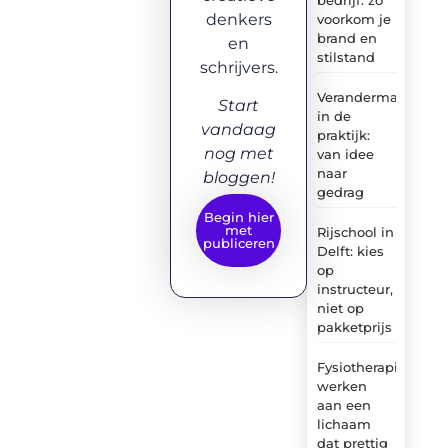
denkers
voorkom je
brand en
en
stilstand
schrijvers.
Verandermanagem
Start
in de
vandaag
praktijk:
nog met
van idee
naar
bloggen!
gedrag
Begin hier
met
Rijschool in
publiceren
Delft: kies
op
instructeur,
niet op
pakketprijs
Fysiotherapie:
werken
aan een
lichaam
dat prettig