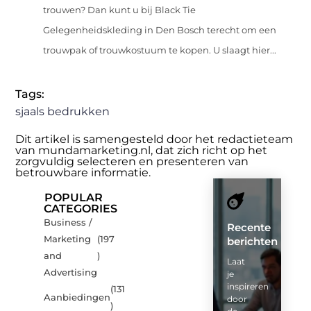
trouwen? Dan kunt u bij Black Tie
Gelegenheidskleding in Den Bosch terecht om een
trouwpak of trouwkostuum te kopen. U slaagt hier...
Tags:
sjaals bedrukken
Dit artikel is samengesteld door het redactieteam
van mundamarketing.nl, dat zich richt op het
zorgvuldig selecteren en presenteren van
betrouwbare informatie.
POPULAR
CATEGORIES
Business /
Recente
Marketing
(197
berichten
and
)
Laat
Advertising
je
inspireren
(131
Aanbiedingen
door
)