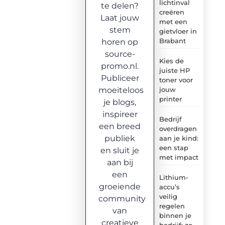
lichtinval
te delen?
creëren
Laat jouw
met een
stem
gietvloer in
Brabant
horen op
source-
Kies de
promo.nl.
juiste HP
Publiceer
toner voor
moeiteloos
jouw
printer
je blogs,
inspireer
Bedrijf
een breed
overdragen
publiek
aan je kind:
een stap
en sluit je
met impact
aan bij
een
Lithium-
groeiende
accu’s
veilig
community
regelen
van
binnen je
creatieve
bedrijf: zo