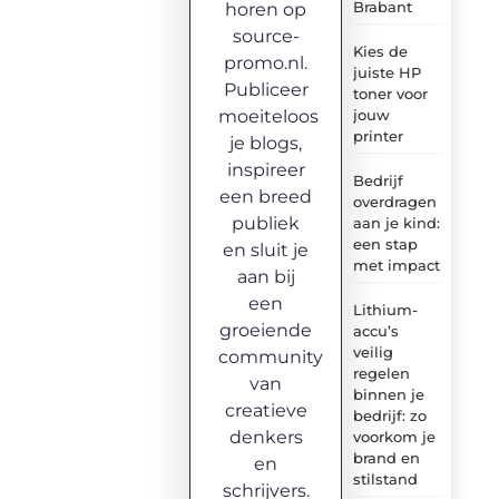
Brabant
horen op
source-
Kies de
promo.nl.
juiste HP
Publiceer
toner voor
moeiteloos
jouw
printer
je blogs,
inspireer
Bedrijf
een breed
overdragen
publiek
aan je kind:
een stap
en sluit je
met impact
aan bij
een
Lithium-
groeiende
accu’s
veilig
community
regelen
van
binnen je
creatieve
bedrijf: zo
denkers
voorkom je
brand en
en
stilstand
schrijvers.