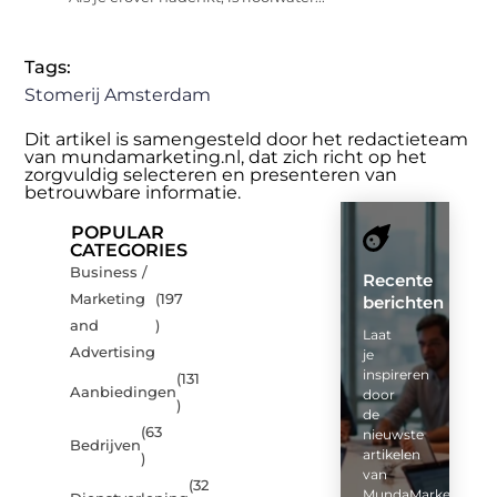
Tags:
Stomerij Amsterdam
Dit artikel is samengesteld door het redactieteam
van mundamarketing.nl, dat zich richt op het
zorgvuldig selecteren en presenteren van
betrouwbare informatie.
POPULAR
CATEGORIES
Business /
Recente
Marketing
(197
berichten
and
)
Laat
Advertising
je
inspireren
(131
Aanbiedingen
door
)
de
(63
nieuwste
Bedrijven
artikelen
)
van
(32
MundaMarketing.nl