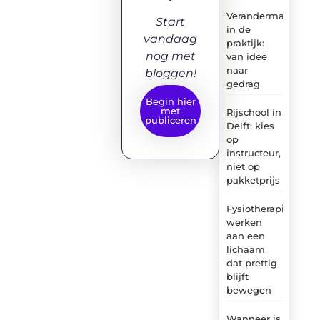
Verandermanagem
Start
in de
vandaag
praktijk:
nog met
van idee
naar
bloggen!
gedrag
Begin hier
met
Rijschool in
publiceren
Delft: kies
op
instructeur,
niet op
pakketprijs
Fysiotherapie:
werken
aan een
lichaam
dat prettig
blijft
bewegen
Wanneer is