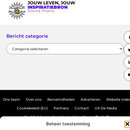
JOUW LEVEN, JOUW
INSPIRATIEBRON
Source Promo
Bericht categorie
Ons team
Over ons
Beroemdheden
Adverteren
Website inde
Cookiebeleid (EU)
Partners
Contact
Uit De Media
Backlink kopen: hoe doe je dat veilig en effectief?
Beheer toestemming
Verdien geld met je website: haal het maximale uit je online aanwezighei