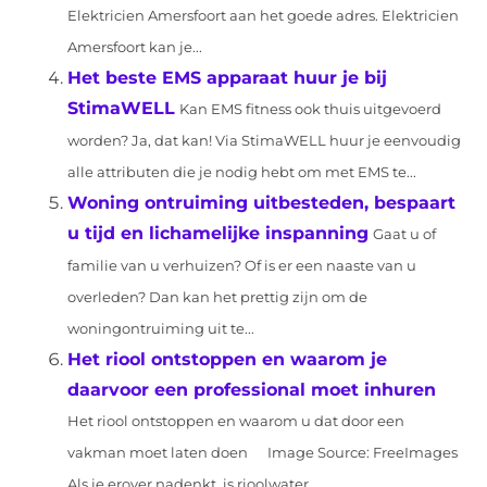
Elektricien Amersfoort aan het goede adres. Elektricien
Amersfoort kan je...
Het beste EMS apparaat huur je bij
StimaWELL
Kan EMS fitness ook thuis uitgevoerd
worden? Ja, dat kan! Via StimaWELL huur je eenvoudig
alle attributen die je nodig hebt om met EMS te...
Woning ontruiming uitbesteden, bespaart
u tijd en lichamelijke inspanning
Gaat u of
familie van u verhuizen? Of is er een naaste van u
overleden? Dan kan het prettig zijn om de
woningontruiming uit te...
Het riool ontstoppen en waarom je
daarvoor een professional moet inhuren
Het riool ontstoppen en waarom u dat door een
vakman moet laten doen ‍ Image Source: FreeImages‍
Als je erover nadenkt, is rioolwater...