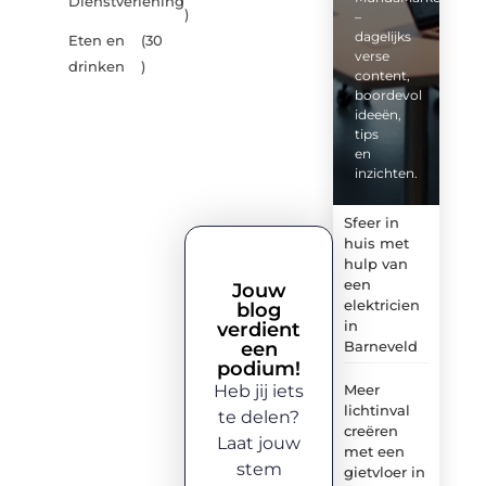
Dienstverlening
)
–
dagelijks
Eten en
(30
verse
drinken
)
content,
boordevol
ideeën,
tips
en
inzichten.
Sfeer in
huis met
hulp van
een
Jouw
elektricien
blog
in
verdient
een
Barneveld
podium!
Heb jij iets
Meer
lichtinval
te delen?
creëren
Laat jouw
met een
stem
gietvloer in