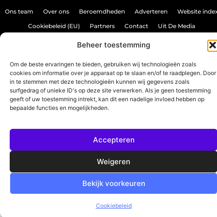
Ons team
Over ons
Beroemdheden
Adverteren
Website inde
Cookiebeleid (EU)
Partners
Contact
Uit De Media
Backlink kopen: hoe doe je dat veilig en effectief?
Beheer toestemming
Verdien geld met je website: haal het maximale uit je online aanwezighei
Om de beste ervaringen te bieden, gebruiken wij technologieën zoals
cookies om informatie over je apparaat op te slaan en/of te raadplegen. Door
in te stemmen met deze technologieën kunnen wij gegevens zoals
www.source-promo.nl.
All Rights Reserved © 2025
surfgedrag of unieke ID's op deze site verwerken. Als je geen toestemming
geeft of uw toestemming intrekt, kan dit een nadelige invloed hebben op
bepaalde functies en mogelijkheden.
Accepteren
Weigeren
Bekijk voorkeuren
Cookiebeleid