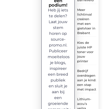
een
podium!
Heb jij iets
Meer
lichtinval
te delen?
creëren
Laat jouw
met een
stem
gietvloer in
Brabant
horen op
source-
Kies de
promo.nl.
juiste HP
Publiceer
toner voor
moeiteloos
jouw
printer
je blogs,
inspireer
Bedrijf
een breed
overdragen
publiek
aan je kind:
een stap
en sluit je
met impact
aan bij
een
Lithium-
groeiende
accu’s
veilig