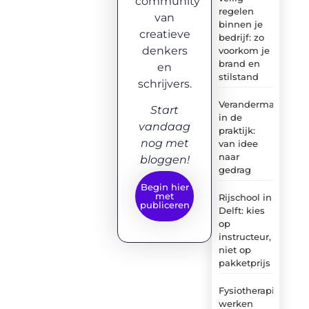
community
regelen
van
binnen je
creatieve
bedrijf: zo
denkers
voorkom je
brand en
en
stilstand
schrijvers.
Verandermanagem
Start
in de
vandaag
praktijk:
nog met
van idee
naar
bloggen!
gedrag
Begin hier
met
Rijschool in
publiceren
Delft: kies
op
instructeur,
niet op
pakketprijs
Fysiotherapie:
werken