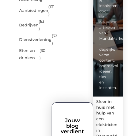
je
inspireren
(131
Aanbiedingen
door
)
de
(63
nieuwste
Bedrijven
artikelen
)
van
(32
MundaMarketing.nl
Dienstverlening
)
–
dagelijks
Eten en
(30
verse
drinken
)
content,
boordevol
ideeën,
tips
en
inzichten.
Sfeer in
huis met
hulp van
een
Jouw
elektricien
blog
in
verdient
Barneveld