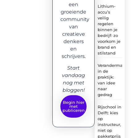
een
Lithium-
groeiende
accu’s
veilig
community
regelen
van
binnen je
creatieve
bedrijf: zo
denkers
voorkom je
brand en
en
stilstand
schrijvers.
Verandermanagem
Start
in de
vandaag
praktijk:
nog met
van idee
naar
bloggen!
gedrag
Begin hier
met
Rijschool in
publiceren
Delft: kies
op
instructeur,
niet op
pakketprijs