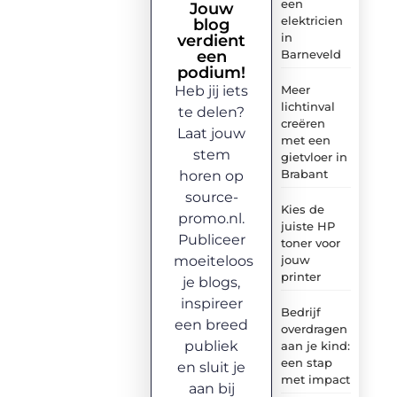
een
Jouw
elektricien
blog
in
verdient
een
Barneveld
podium!
Heb jij iets
Meer
lichtinval
te delen?
creëren
Laat jouw
met een
stem
gietvloer in
Brabant
horen op
source-
Kies de
promo.nl.
juiste HP
Publiceer
toner voor
moeiteloos
jouw
printer
je blogs,
inspireer
Bedrijf
een breed
overdragen
publiek
aan je kind:
een stap
en sluit je
met impact
aan bij