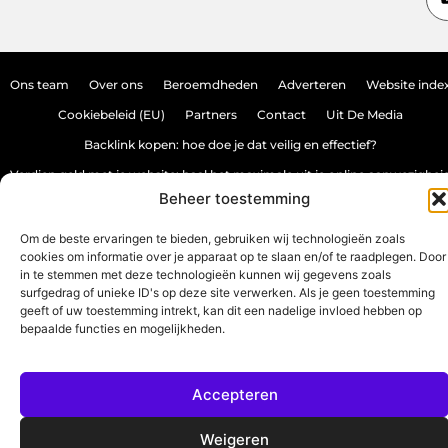
Ons team
Over ons
Beroemdheden
Adverteren
Website inde
Cookiebeleid (EU)
Partners
Contact
Uit De Media
Backlink kopen: hoe doe je dat veilig en effectief?
Verdien geld met je website: haal het maximale uit je online aanwezighei
Beheer toestemming
Om de beste ervaringen te bieden, gebruiken wij technologieën zoals
www.source-promo.nl.
All Rights Reserved © 2025
cookies om informatie over je apparaat op te slaan en/of te raadplegen. Door
in te stemmen met deze technologieën kunnen wij gegevens zoals
surfgedrag of unieke ID's op deze site verwerken. Als je geen toestemming
geeft of uw toestemming intrekt, kan dit een nadelige invloed hebben op
bepaalde functies en mogelijkheden.
Accepteren
Weigeren