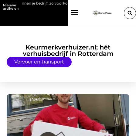
len binnen je bedrijf: zo voorkom je brand en stilstand
Verandermanage
Nieuwe
artikelen
Keurmerkverhuizer.nl; hét
verhuisbedrijf in Rotterdam
Vervoer en transport