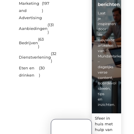
Marketing
(197
berichten
and
)
Laat
Advertising
je
inspireren
(131
Aanbiedingen
door
)
de
(63
nieuwste
Bedrijven
artikelen
)
van
(32
MundaMarketing.nl
Dienstverlening
)
–
dagelijks
Eten en
(30
verse
drinken
)
content,
boordevol
ideeën,
tips
en
inzichten.
Sfeer in
huis met
hulp van