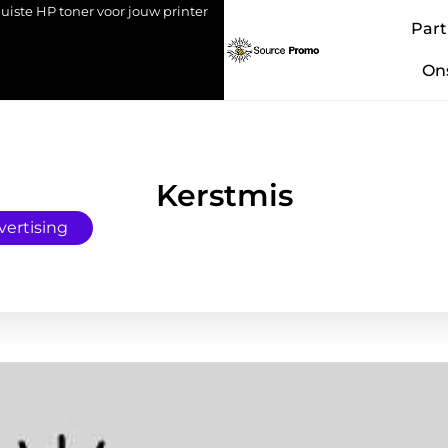
P toner voor jouw printer
Bedrijf overdragen aan je kind: een st
Part
On
Kerstmis
vertising