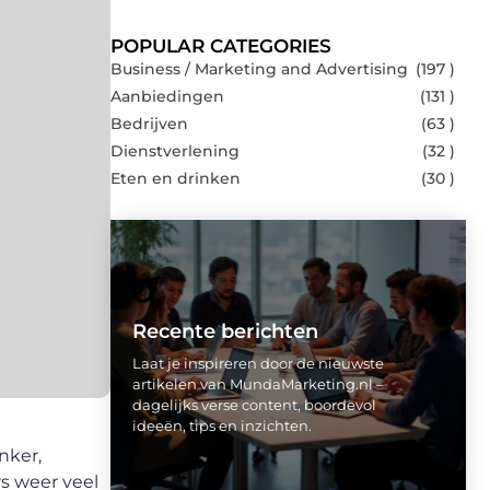
POPULAR CATEGORIES
Business / Marketing and Advertising
(197 )
Aanbiedingen
(131 )
Bedrijven
(63 )
Dienstverlening
(32 )
Eten en drinken
(30 )
Recente berichten
Laat je inspireren door de nieuwste
artikelen van MundaMarketing.nl –
dagelijks verse content, boordevol
ideeën, tips en inzichten.
nker,
rs weer veel