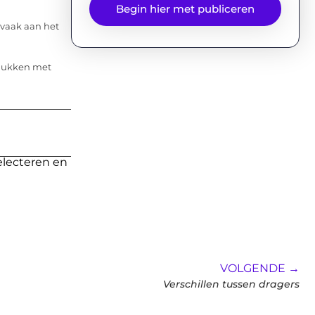
Begin hier met publiceren
vaak aan het
elukken met
electeren en
VOLGENDE →
Verschillen tussen dragers