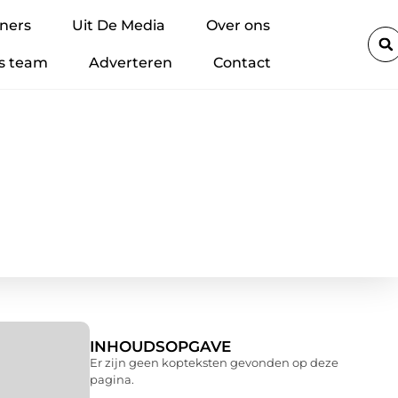
ap met impact
Lithium-accu’s veilig regelen binnen je bedrijf: z
ners
Uit De Media
Over ons
s team
Adverteren
Contact
INHOUDSOPGAVE
Er zijn geen kopteksten gevonden op deze
pagina.