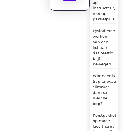
op
instructeur,
niet op
pakketprijs
Fysiotherapie:
werken
aan een
lichaam
dat prettig
blijft
bewegen
Wanneer is
traprenovatie
slimmer
dan een
nieuwe
trap?
Kerstpakket
op maat:
kies thema