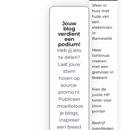
Sfeer in
huis met
hulp van
een
Jouw
elektricien
blog
in
verdient
een
Barneveld
podium!
Heb jij iets
Meer
lichtinval
te delen?
creëren
Laat jouw
met een
stem
gietvloer in
Brabant
horen op
source-
Kies de
promo.nl.
juiste HP
Publiceer
toner voor
moeiteloos
jouw
printer
je blogs,
inspireer
Bedrijf
een breed
overdragen