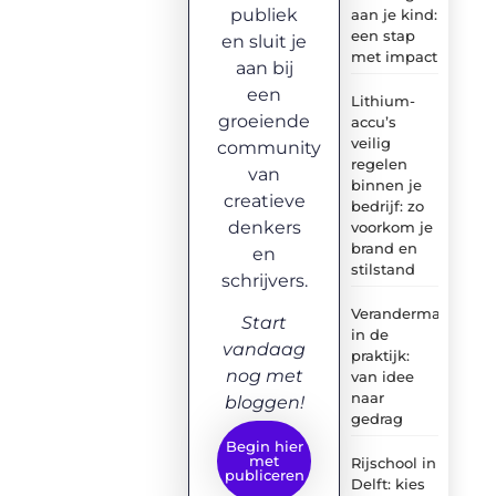
publiek
aan je kind:
een stap
en sluit je
met impact
aan bij
een
Lithium-
groeiende
accu’s
veilig
community
regelen
van
binnen je
creatieve
bedrijf: zo
denkers
voorkom je
brand en
en
stilstand
schrijvers.
Verandermanagem
Start
in de
vandaag
praktijk:
nog met
van idee
naar
bloggen!
gedrag
Begin hier
met
Rijschool in
publiceren
Delft: kies