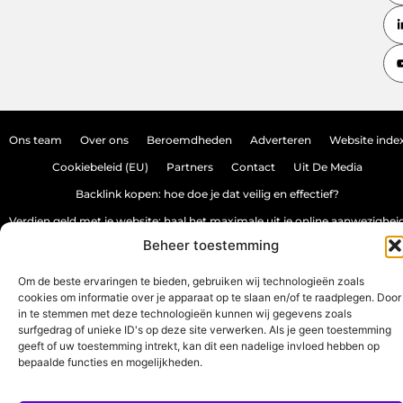
Ons team
Over ons
Beroemdheden
Adverteren
Website inde
Cookiebeleid (EU)
Partners
Contact
Uit De Media
Backlink kopen: hoe doe je dat veilig en effectief?
Verdien geld met je website: haal het maximale uit je online aanwezighei
Beheer toestemming
Om de beste ervaringen te bieden, gebruiken wij technologieën zoals
www.source-promo.nl.
All Rights Reserved © 2025
cookies om informatie over je apparaat op te slaan en/of te raadplegen. Door
in te stemmen met deze technologieën kunnen wij gegevens zoals
surfgedrag of unieke ID's op deze site verwerken. Als je geen toestemming
geeft of uw toestemming intrekt, kan dit een nadelige invloed hebben op
bepaalde functies en mogelijkheden.