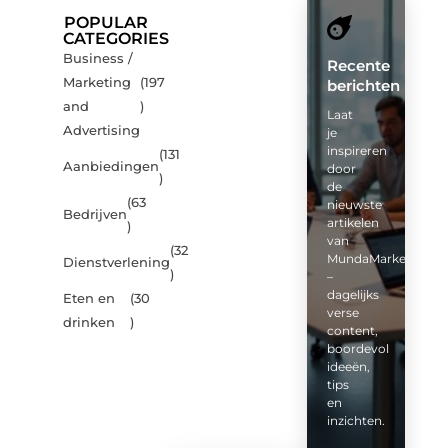
POPULAR
CATEGORIES
Business /
Recente
Marketing
(197
berichten
and
)
Laat
Advertising
je
inspireren
(131
Aanbiedingen
door
)
de
(63
nieuwste
Bedrijven
artikelen
)
van
(32
MundaMarketing.nl
Dienstverlening
)
–
dagelijks
Eten en
(30
verse
drinken
)
content,
boordevol
ideeën,
tips
en
inzichten.