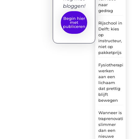
naar
bloggen!
gedrag
Begin hier
met
Rijschool in
publiceren
Delft: kies
op
instructeur,
niet op
pakketprijs
Fysiotherapie:
werken
aan een
lichaam
dat prettig
blijft
bewegen
Wanneer is
traprenovatie
slimmer
dan een
nieuwe