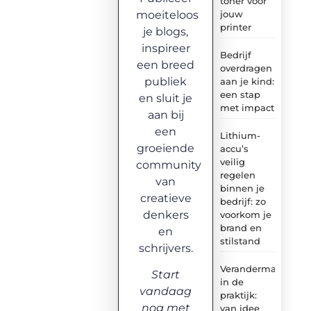
toner voor
moeiteloos
jouw
printer
je blogs,
inspireer
Bedrijf
een breed
overdragen
publiek
aan je kind:
een stap
en sluit je
met impact
aan bij
een
Lithium-
groeiende
accu’s
veilig
community
regelen
van
binnen je
creatieve
bedrijf: zo
denkers
voorkom je
brand en
en
stilstand
schrijvers.
Verandermanagem
Start
in de
vandaag
praktijk:
nog met
van idee