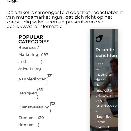
Tags:
Dit artikel is samengesteld door het redactieteam
van mundamarketing.nl, dat zich richt op het
zorgvuldig selecteren en presenteren van
betrouwbare informatie.
POPULAR
CATEGORIES
Business /
Recente
Marketing
(197
berichten
and
)
Laat
Advertising
je
inspireren
(131
Aanbiedingen
door
)
de
(63
nieuwste
Bedrijven
artikelen
)
van
(32
MundaMarketing.nl
Dienstverlening
)
–
dagelijks
Eten en
(30
verse
drinken
)
content,