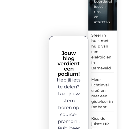
boordevol
ideeën,
tips
en
inzichten.
Sfeer in
huis met
hulp van
een
Jouw
elektricien
blog
in
verdient
een
Barneveld
podium!
Heb jij iets
Meer
lichtinval
te delen?
creëren
Laat jouw
met een
stem
gietvloer in
Brabant
horen op
source-
Kies de
promo.nl.
juiste HP
Publiceer