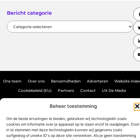
Bericht categorie
Ons team
Over ons
Beroemdheden
Adverteren
Website inde
Cookiebeleid (EU)
Partners
Contact
Uit De Media
Backlink kopen: hoe doe je dat veilig en effectief?
Beheer toestemming
Verdien geld met je website: haal het maximale uit je online aanwezighei
Om de beste ervaringen te bieden, gebruiken wij technologieën zoals
cookies om informatie over je apparaat op te slaan en/of te raadplegen. Door
in te stemmen met deze technologieën kunnen wij gegevens zoals
www.source-promo.nl.
All Rights Reserved © 2025
surfgedrag of unieke ID's op deze site verwerken. Als je geen toestemming