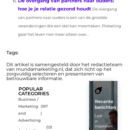
De overgang van partners naar ouders:
hoe je je relatie gezond houdt
De overgang
van partners naar ouders is een van de grootste
veranderingen die een stel kan meemaken. Plotseling
gaat het leven niet meer alleen over...
Tags:
Dit artikel is samengesteld door het redactieteam
van mundamarketing.nl, dat zich richt op het
zorgvuldig selecteren en presenteren van
betrouwbare informatie.
POPULAR
CATEGORIES
Business /
Recente
Marketing
(197
berichten
and
)
Laat
Advertising
je
inspireren
(131