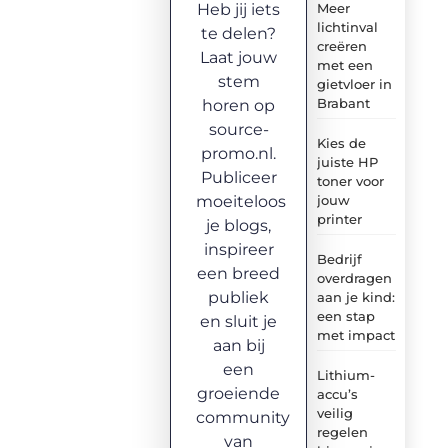
Heb jij iets
Meer
lichtinval
te delen?
creëren
Laat jouw
met een
stem
gietvloer in
Brabant
horen op
source-
Kies de
promo.nl.
juiste HP
Publiceer
toner voor
moeiteloos
jouw
printer
je blogs,
inspireer
Bedrijf
een breed
overdragen
publiek
aan je kind:
een stap
en sluit je
met impact
aan bij
een
Lithium-
groeiende
accu’s
veilig
community
regelen
van