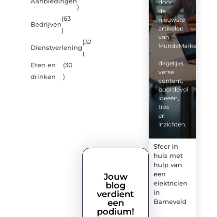
Aanbiedingen
door
)
de
(63
nieuwste
Bedrijven
artikelen
)
van
(32
MundaMarketing.nl
Dienstverlening
)
–
dagelijks
Eten en
(30
verse
drinken
)
content,
boordevol
ideeën,
tips
en
inzichten.
Sfeer in
huis met
hulp van
een
Jouw
elektricien
blog
in
verdient
een
Barneveld
podium!