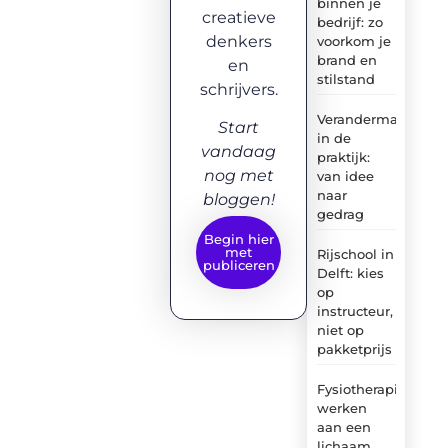
binnen je
creatieve
bedrijf: zo
denkers
voorkom je
brand en
en
stilstand
schrijvers.
Verandermanagem
Start
in de
vandaag
praktijk:
nog met
van idee
naar
bloggen!
gedrag
Begin hier
met
Rijschool in
publiceren
Delft: kies
op
instructeur,
niet op
pakketprijs
Fysiotherapie:
werken
aan een
lichaam