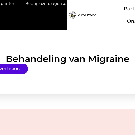
Bedrijf overdragen aan je kind: een stap met impact
Lithiu
Part
On
Behandeling van Migraine
vertising