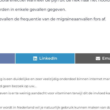
ral effectief wanneer de pijn uit de nek naar het hoofd s
worden in enkele gevallen gegeven.
llen de frequentie van de migraineaanvallen fors af.
LinkedIn
Ema
 is een duidelijke en zeer veelzijdig onderdeel binnen internet ma
d geen bezoek op uw...
leven is er te weinig aandacht voor vitaminen terwijl dit de invloed 
r wordt in Nederland wil je natuurlijk gebruik kunnen maken van da