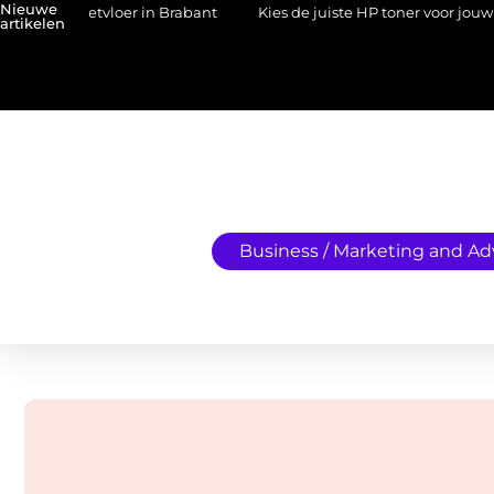
Nieuwe
n gietvloer in Brabant
Kies de juiste HP toner voor jouw printer
artikelen
Business / Marketing and Ad