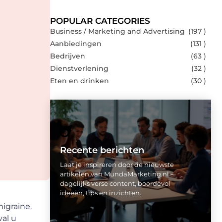
POPULAR CATEGORIES
Business / Marketing and Advertising
(197 )
Aanbiedingen
(131 )
Bedrijven
(63 )
Dienstverlening
(32 )
Eten en drinken
(30 )
Recente berichten
Laat je inspireren door de nieuwste
artikelen van MundaMarketing.nl –
dagelijks verse content, boordevol
ideeën, tips en inzichten.
migraine.
al u