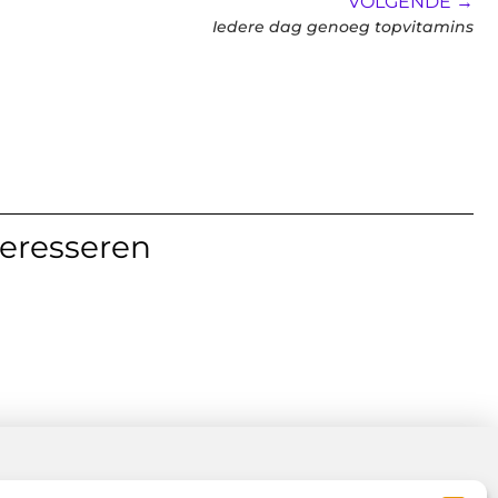
VOLGENDE →
Iedere dag genoeg topvitamins
teresseren