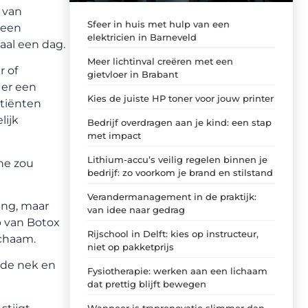
 van
Sfeer in huis met hulp van een
 een
elektricien in Barneveld
aal een dag.
Meer lichtinval creëren met een
r of
gietvloer in Brabant
 er een
Kies de juiste HP toner voor jouw printer
atiënten
lijk
Bedrijf overdragen aan je kind: een stap
met impact
Lithium-accu’s veilig regelen binnen je
ne zou
bedrijf: zo voorkom je brand en stilstand
Verandermanagement in de praktijk:
ing, maar
van idee naar gedrag
p van Botox
Rijschool in Delft: kies op instructeur,
ichaam.
niet op pakketprijs
, de nek en
Fysiotherapie: werken aan een lichaam
dat prettig blijft bewegen
Wanneer is traprenovatie slimmer dan