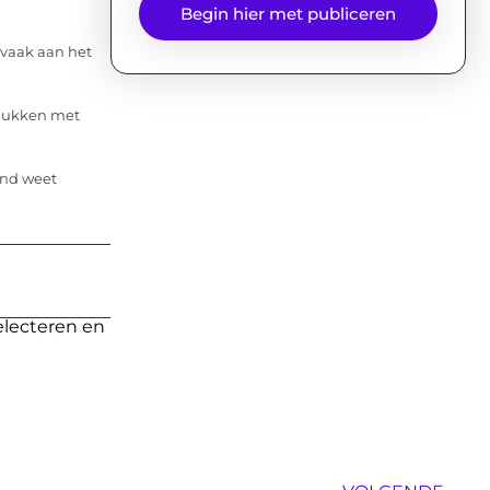
Begin hier met publiceren
vaak aan het
elukken met
and weet
electeren en