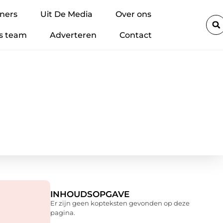
m-accu’s veilig regelen binnen je bedrijf: zo voorkom je brand en sti
ners
Uit De Media
Over ons
s team
Adverteren
Contact
INHOUDSOPGAVE
Er zijn geen kopteksten gevonden op deze
pagina.