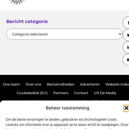
Bericht categorie
Ons team
Over ons
Beroemdheden
Adverteren
Website inde
Cookiebeleid (EU)
Partners
Contact
Uit De Media
Backlink kopen: hoe doe je dat veilig en effectief?
Beheer toestemming
Verdien geld met je website: haal het maximale uit je online aanwezighei
Om de beste ervaringen te bieden, gebruiken wij technologieën zoals
cookies om informatie over je apparaat op te slaan en/of te raadplegen. Door