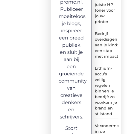
promo.nl.
juiste HP
Publiceer
toner voor
moeiteloos
jouw
printer
je blogs,
inspireer
Bedrijf
een breed
overdragen
publiek
aan je kind:
een stap
en sluit je
met impact
aan bij
een
Lithium-
groeiende
accu’s
veilig
community
regelen
van
binnen je
creatieve
bedrijf: zo
denkers
voorkom je
brand en
en
stilstand
schrijvers.
Verandermanagem
Start
in de