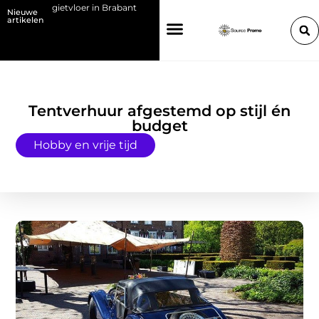
t een gietvloer in Brabant
Kies de juiste HP toner voor jouw printer
Nieuwe
artikelen
Tentverhuur afgestemd op stijl én
budget
Hobby en vrije tijd