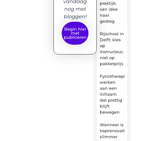
vandaag
praktijk:
nog met
van idee
naar
bloggen!
gedrag
Begin hier
met
Rijschool in
publiceren
Delft: kies
op
instructeur,
niet op
pakketprijs
Fysiotherapie:
werken
aan een
lichaam
dat prettig
blijft
bewegen
Wanneer is
traprenovatie
slimmer