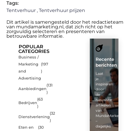
Tags:
Tentverhuur
,
Tentverhuur prijzen
Dit artikel is samengesteld door het redactieteam
van mundamarketing.nl, dat zich richt op het
zorgvuldig selecteren en presenteren van
betrouwbare informatie.
POPULAR
CATEGORIES
Business /
Recente
Marketing
(197
berichten
and
)
Laat
Advertising
je
inspireren
(131
Aanbiedingen
door
)
de
(63
nieuwste
Bedrijven
artikelen
)
van
(32
MundaMarketing.nl
Dienstverlening
)
–
dagelijks
Eten en
(30