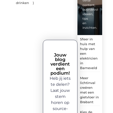
verse
drinken
)
content,
boordevol
ideeën,
tips
en
inzichten.
Sfeer in
huis met
hulp van
een
Jouw
elektricien
blog
in
verdient
een
Barneveld
podium!
Heb jij iets
Meer
lichtinval
te delen?
creëren
Laat jouw
met een
stem
gietvloer in
Brabant
horen op
source-
Kies de