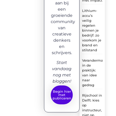
met impact
aan bij
een
Lithium-
groeiende
accu’s
veilig
community
regelen
van
binnen je
creatieve
bedrijf: zo
denkers
voorkom je
brand en
en
stilstand
schrijvers.
Verandermanagem
Start
in de
vandaag
praktijk:
nog met
van idee
naar
bloggen!
gedrag
Begin hier
met
Rijschool in
publiceren
Delft: kies
op
instructeur,
niet op