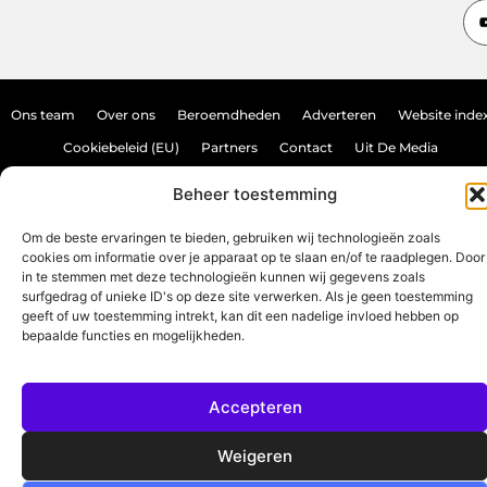
Ons team
Over ons
Beroemdheden
Adverteren
Website inde
Cookiebeleid (EU)
Partners
Contact
Uit De Media
Backlink kopen: hoe doe je dat veilig en effectief?
Beheer toestemming
Verdien geld met je website: haal het maximale uit je online aanwezighei
Om de beste ervaringen te bieden, gebruiken wij technologieën zoals
cookies om informatie over je apparaat op te slaan en/of te raadplegen. Door
in te stemmen met deze technologieën kunnen wij gegevens zoals
www.source-promo.nl.
All Rights Reserved © 2025
surfgedrag of unieke ID's op deze site verwerken. Als je geen toestemming
geeft of uw toestemming intrekt, kan dit een nadelige invloed hebben op
bepaalde functies en mogelijkheden.
Accepteren
Weigeren