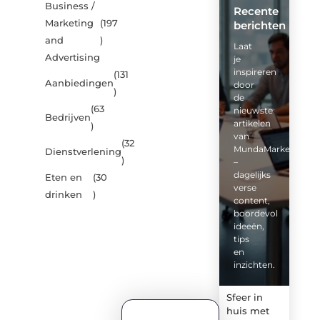
Business /
Recente
Marketing
(197
berichten
and
)
Laat
Advertising
je
inspireren
(131
Aanbiedingen
door
)
de
(63
nieuwste
Bedrijven
artikelen
)
van
(32
MundaMarketing.nl
Dienstverlening
)
–
dagelijks
Eten en
(30
verse
drinken
)
content,
boordevol
ideeën,
tips
en
inzichten.
Sfeer in
huis met