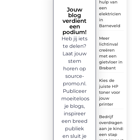
hulp van
een
Jouw
elektricien
blog
in
verdient
een
Barneveld
podium!
Heb jij iets
Meer
lichtinval
te delen?
creëren
Laat jouw
met een
stem
gietvloer in
Brabant
horen op
source-
Kies de
promo.nl.
juiste HP
Publiceer
toner voor
moeiteloos
jouw
printer
je blogs,
inspireer
Bedrijf
een breed
overdragen
publiek
aan je kind:
een stap
en sluit je