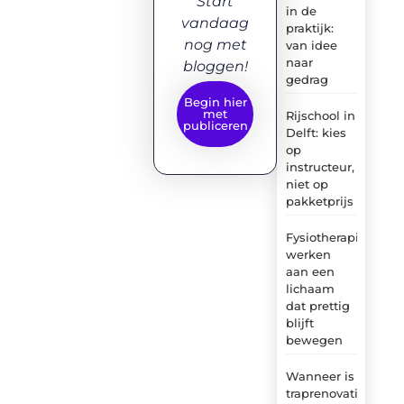
Start
in de
vandaag
praktijk:
nog met
van idee
naar
bloggen!
gedrag
Begin hier
met
Rijschool in
publiceren
Delft: kies
op
instructeur,
niet op
pakketprijs
Fysiotherapie:
werken
aan een
lichaam
dat prettig
blijft
bewegen
Wanneer is
traprenovatie