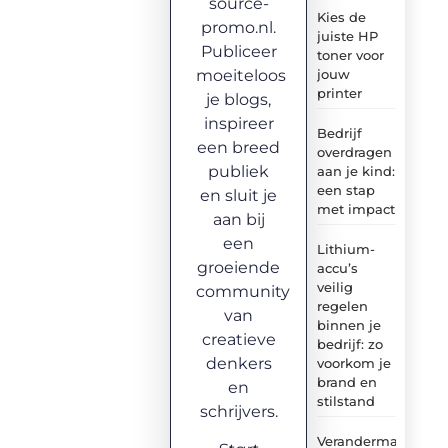
source-
Kies de
promo.nl.
juiste HP
Publiceer
toner voor
moeiteloos
jouw
printer
je blogs,
inspireer
Bedrijf
een breed
overdragen
publiek
aan je kind:
een stap
en sluit je
met impact
aan bij
een
Lithium-
groeiende
accu’s
veilig
community
regelen
van
binnen je
creatieve
bedrijf: zo
denkers
voorkom je
brand en
en
stilstand
schrijvers.
Verandermanagem