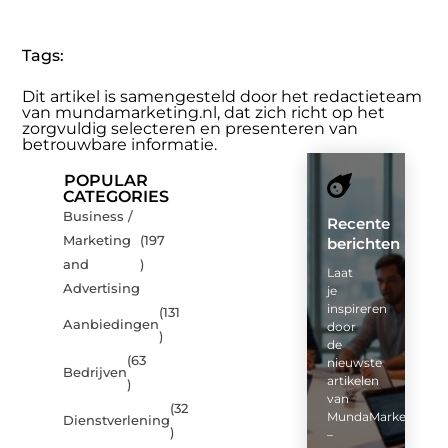
Tags:
Dit artikel is samengesteld door het redactieteam
van mundamarketing.nl, dat zich richt op het
zorgvuldig selecteren en presenteren van
betrouwbare informatie.
POPULAR
CATEGORIES
Business /
Recente
Marketing
(197
berichten
and
)
Laat
Advertising
je
inspireren
(131
Aanbiedingen
door
)
de
(63
nieuwste
Bedrijven
artikelen
)
van
(32
MundaMarketing.nl
Dienstverlening
)
–