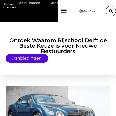
tvloer in Brabant
Kies de juiste HP toner voor jouw printer
Bedri
Nieuwe
artikelen
Ontdek Waarom Rijschool Delft de
Beste Keuze is voor Nieuwe
Bestuurders
Aanbiedingen