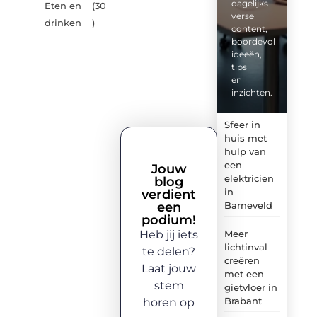
dagelijks
Eten en
(30
verse
drinken
)
content,
boordevol
ideeën,
tips
en
inzichten.
Sfeer in
huis met
hulp van
een
Jouw
elektricien
blog
in
verdient
een
Barneveld
podium!
Heb jij iets
Meer
lichtinval
te delen?
creëren
Laat jouw
met een
stem
gietvloer in
Brabant
horen op