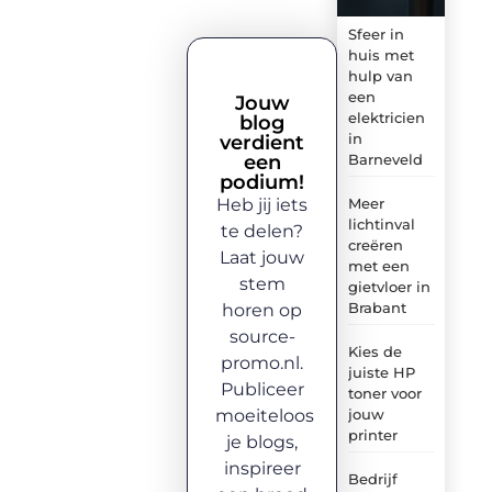
Sfeer in
huis met
hulp van
een
Jouw
elektricien
blog
in
verdient
een
Barneveld
podium!
Heb jij iets
Meer
lichtinval
te delen?
creëren
Laat jouw
met een
stem
gietvloer in
Brabant
horen op
source-
Kies de
promo.nl.
juiste HP
Publiceer
toner voor
moeiteloos
jouw
printer
je blogs,
inspireer
Bedrijf