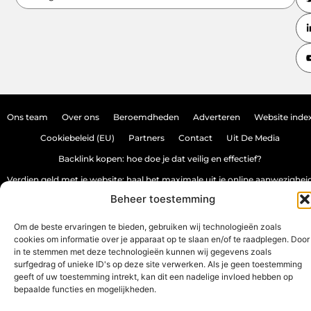
Ons team
Over ons
Beroemdheden
Adverteren
Website inde
Cookiebeleid (EU)
Partners
Contact
Uit De Media
Backlink kopen: hoe doe je dat veilig en effectief?
Verdien geld met je website: haal het maximale uit je online aanwezighei
Beheer toestemming
www.source-promo.nl.
All Rights Reserved © 2025
Om de beste ervaringen te bieden, gebruiken wij technologieën zoals
cookies om informatie over je apparaat op te slaan en/of te raadplegen. Door
in te stemmen met deze technologieën kunnen wij gegevens zoals
surfgedrag of unieke ID's op deze site verwerken. Als je geen toestemming
geeft of uw toestemming intrekt, kan dit een nadelige invloed hebben op
bepaalde functies en mogelijkheden.