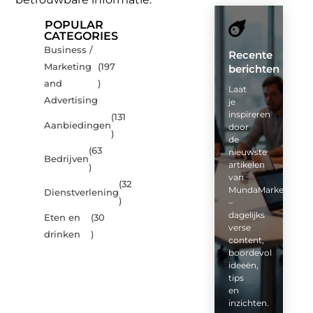
POPULAR
CATEGORIES
Business /
Recente
Marketing
(197
berichten
and
)
Laat
Advertising
je
inspireren
(131
Aanbiedingen
door
)
de
(63
nieuwste
Bedrijven
artikelen
)
van
(32
MundaMarketing.nl
Dienstverlening
)
–
dagelijks
Eten en
(30
verse
drinken
)
content,
boordevol
ideeën,
tips
en
inzichten.