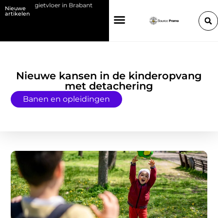
 een gietvloer in Brabant
Kies de juiste HP toner voor jouw printer
Nieuwe
artikelen
Nieuwe kansen in de kinderopvang
met detachering
Banen en opleidingen