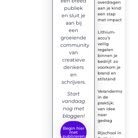
een breed
overdragen
publiek
aan je kind:
een stap
en sluit je
met impact
aan bij
een
Lithium-
groeiende
accu’s
veilig
community
regelen
van
binnen je
creatieve
bedrijf: zo
denkers
voorkom je
brand en
en
stilstand
schrijvers.
Verandermanagem
Start
in de
vandaag
praktijk:
nog met
van idee
naar
bloggen!
gedrag
Begin hier
met
Rijschool in
publiceren