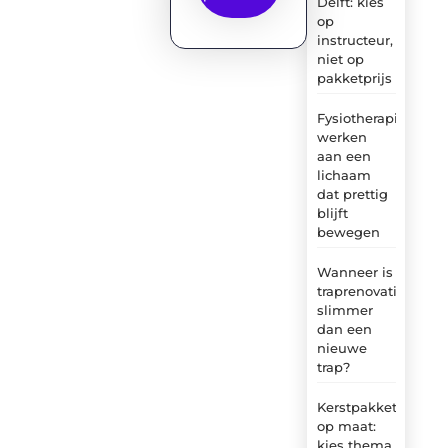
Delft: kies
op
instructeur,
niet op
pakketprijs
Fysiotherapie:
werken
aan een
lichaam
dat prettig
blijft
bewegen
Wanneer is
traprenovatie
slimmer
dan een
nieuwe
trap?
Kerstpakket
op maat:
kies thema