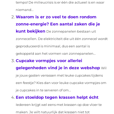
tempo! De milieucrisis is er één die actueel is en waar
niemand...
Waarom is er zo veel te doen rondom
zonne-energie? Een aantal zaken die je
kunt bekijken
De zonnepanelen bestaan uit
zonnecellen. De elektriciteit die uit één zonnecel wordt
geproduceerd is minimaal, dus een aantal is
gekoppeld aan het vormen van zonnepanelen...
Cupcake vormpjes voor allerlei
gelegenheden vind je in deze webshop
Wil
je jouw gasten verrassen met leuke cupcakes tijdens
een feestje? Kies dan voor leuke cupcake vormpjes om
je cupcakes in te serveren of om...
Een stoeldop tegen krassen helpt écht
Iedereen krijgt wel eens met krassen op doe vloer te
maken. Je wilt natuurlijk dat krassen niet tot