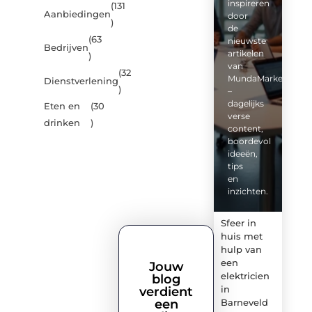
inspireren
(131
Aanbiedingen
door
)
de
(63
nieuwste
Bedrijven
artikelen
)
van
(32
MundaMarketing.nl
Dienstverlening
)
–
dagelijks
Eten en
(30
verse
drinken
)
content,
boordevol
ideeën,
tips
en
inzichten.
Sfeer in
huis met
hulp van
een
Jouw
elektricien
blog
in
verdient
een
Barneveld