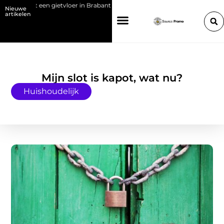
en met een gietvloer in Brabant
Kies de juiste HP toner voor jouw prin
Nieuwe
artikelen
Mijn slot is kapot, wat nu?
Huishoudelijk