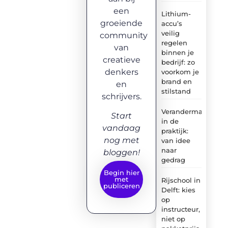
een
Lithium-
groeiende
accu’s
veilig
community
regelen
van
binnen je
creatieve
bedrijf: zo
denkers
voorkom je
brand en
en
stilstand
schrijvers.
Verandermanagem
Start
in de
vandaag
praktijk:
nog met
van idee
naar
bloggen!
gedrag
Begin hier
met
Rijschool in
publiceren
Delft: kies
op
instructeur,
niet op