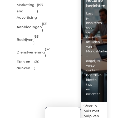
Recente
Marketing
(197
berichten
and
)
Laat
Advertising
je
inspireren
(131
Aanbiedingen
door
)
de
(63
nieuwste
Bedrijven
artikelen
)
van
(32
MundaMarketing.nl
Dienstverlening
)
–
dagelijks
Eten en
(30
verse
drinken
)
content,
boordevol
ideeën,
tips
en
inzichten.
Sfeer in
huis met
hulp van