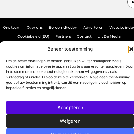
Ons team
Over ons
Beroemdheden
Adverteren
Website inde
Cookiebeleid (EU)
Partners
Contact
Uit De Media
Backlink kopen: hoe doe je dat veilig en effectief?
Beheer toestemming
Verdien geld met je website: haal het maximale uit je online aanwezighei
Om de beste ervaringen te bieden, gebruiken wij technologieën zoals
cookies om informatie over je apparaat op te slaan en/of te raadplegen. Door
in te stemmen met deze technologieën kunnen wij gegevens zoals
www.source-promo.nl.
All Rights Reserved © 2025
surfgedrag of unieke ID's op deze site verwerken. Als je geen toestemming
geeft of uw toestemming intrekt, kan dit een nadelige invloed hebben op
bepaalde functies en mogelijkheden.
Accepteren
Weigeren