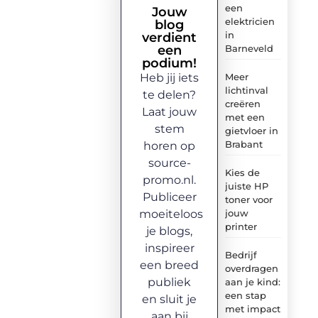
een
Jouw
elektricien
blog
in
verdient
een
Barneveld
podium!
Heb jij iets
Meer
lichtinval
te delen?
creëren
Laat jouw
met een
stem
gietvloer in
Brabant
horen op
source-
Kies de
promo.nl.
juiste HP
Publiceer
toner voor
moeiteloos
jouw
printer
je blogs,
inspireer
Bedrijf
een breed
overdragen
publiek
aan je kind:
een stap
en sluit je
met impact
aan bij