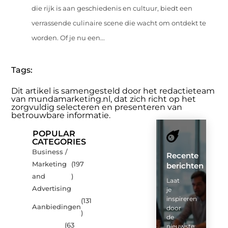
die rijk is aan geschiedenis en cultuur, biedt een
verrassende culinaire scene die wacht om ontdekt te
worden. Of je nu een...
Tags:
Dit artikel is samengesteld door het redactieteam
van mundamarketing.nl, dat zich richt op het
zorgvuldig selecteren en presenteren van
betrouwbare informatie.
POPULAR
CATEGORIES
Business /
Recente
Marketing
(197
berichten
and
)
Laat
Advertising
je
inspireren
(131
Aanbiedingen
door
)
de
(63
nieuwste