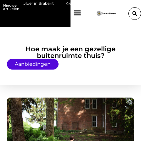
 gietvloer in Brabant
Kies de juiste HP toner voor jouw printer
B
Nieuwe
artikelen
Hoe maak je een gezellige
buitenruimte thuis?
Aanbiedingen