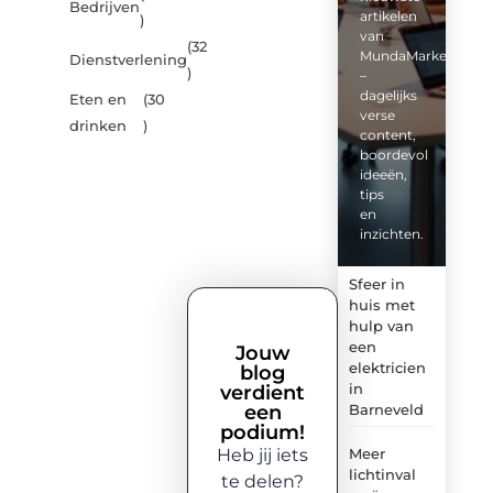
Bedrijven
artikelen
)
van
(32
MundaMarketing.nl
Dienstverlening
)
–
dagelijks
Eten en
(30
verse
drinken
)
content,
boordevol
ideeën,
tips
en
inzichten.
Sfeer in
huis met
hulp van
een
Jouw
elektricien
blog
in
verdient
een
Barneveld
podium!
Heb jij iets
Meer
lichtinval
te delen?