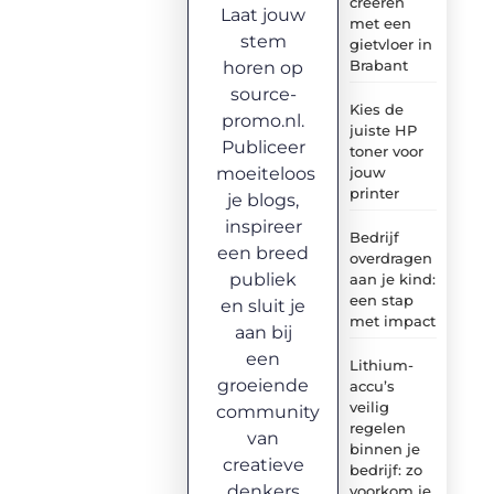
creëren
Laat jouw
met een
stem
gietvloer in
Brabant
horen op
source-
Kies de
promo.nl.
juiste HP
Publiceer
toner voor
moeiteloos
jouw
printer
je blogs,
inspireer
Bedrijf
een breed
overdragen
publiek
aan je kind:
een stap
en sluit je
met impact
aan bij
een
Lithium-
groeiende
accu’s
veilig
community
regelen
van
binnen je
creatieve
bedrijf: zo
denkers
voorkom je