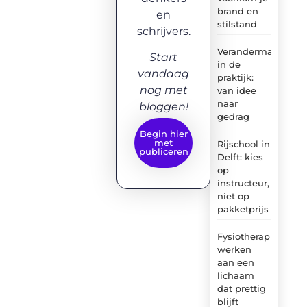
brand en
en
stilstand
schrijvers.
Verandermanagem
Start
in de
vandaag
praktijk:
nog met
van idee
naar
bloggen!
gedrag
Begin hier
met
Rijschool in
publiceren
Delft: kies
op
instructeur,
niet op
pakketprijs
Fysiotherapie:
werken
aan een
lichaam
dat prettig
blijft