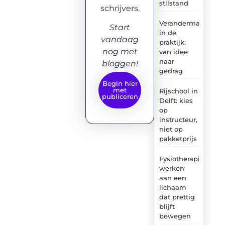
stilstand
schrijvers.
Verandermanagem
Start
in de
vandaag
praktijk:
nog met
van idee
naar
bloggen!
gedrag
Begin hier
met
Rijschool in
publiceren
Delft: kies
op
instructeur,
niet op
pakketprijs
Fysiotherapie:
werken
aan een
lichaam
dat prettig
blijft
bewegen