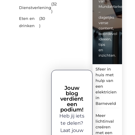
van
(32
MundaMarketing.nl
Dienstverlening
)
–
dagelijks
Eten en
(30
verse
drinken
)
content,
boordevol
ideeën,
tips
en
inzichten.
Sfeer in
huis met
hulp van
een
Jouw
elektricien
blog
in
verdient
een
Barneveld
podium!
Heb jij iets
Meer
lichtinval
te delen?
creëren
Laat jouw
met een