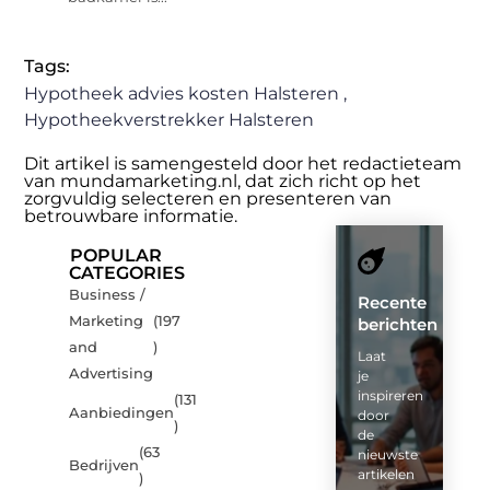
Tags:
Hypotheek advies kosten Halsteren
,
Hypotheekverstrekker Halsteren
Dit artikel is samengesteld door het redactieteam
van mundamarketing.nl, dat zich richt op het
zorgvuldig selecteren en presenteren van
betrouwbare informatie.
POPULAR
CATEGORIES
Business /
Recente
Marketing
(197
berichten
and
)
Laat
Advertising
je
inspireren
(131
Aanbiedingen
door
)
de
(63
nieuwste
Bedrijven
artikelen
)