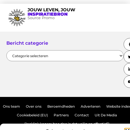
JOUW LEVEN, JOUW
INSPIRATIEBRON
Source Promo
Bericht categorie
Ons team
Over ons
Beroemdheden
Adverteren
Website inde
Cookiebeleid (EU)
Partners
Contact
Uit De Media
Backlink kopen: hoe doe je dat veilig en effectief?