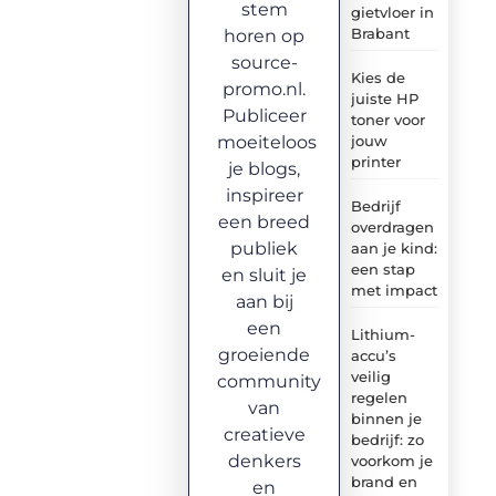
stem
gietvloer in
Brabant
horen op
source-
Kies de
promo.nl.
juiste HP
Publiceer
toner voor
moeiteloos
jouw
printer
je blogs,
inspireer
Bedrijf
een breed
overdragen
publiek
aan je kind:
een stap
en sluit je
met impact
aan bij
een
Lithium-
groeiende
accu’s
veilig
community
regelen
van
binnen je
creatieve
bedrijf: zo
denkers
voorkom je
brand en
en