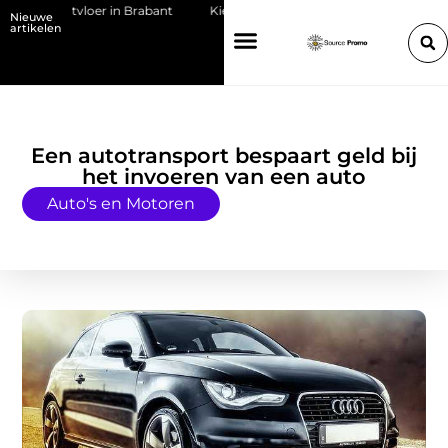
 gietvloer in Brabant
Kies de juiste HP toner voor jouw printer
B
Nieuwe
artikelen
Een autotransport bespaart geld bij
het invoeren van een auto
Auto's en Motoren