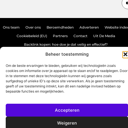
Ons team
Over ons
Beroemdheden
Adverteren
Website inde
Cookiebeleid (EU)
Partners
Contact
Uit De Media
Backlink kopen: hoe doe je dat veilig en effectief?
Verdien geld met je website: haal het maximale uit je online aanwezighei
Beheer toestemming
Om de beste ervaringen te bieden, gebruiken wij technologieën zoals
cookies om informatie over je apparaat op te slaan en/of te raadplegen. Door
www.source-promo.nl.
All Rights Reserved © 2025
in te stemmen met deze technologieën kunnen wij gegevens zoals
surfgedrag of unieke ID's op deze site verwerken. Als je geen toestemming
geeft of uw toestemming intrekt, kan dit een nadelige invloed hebben op
bepaalde functies en mogelijkheden.
Accepteren
Weigeren