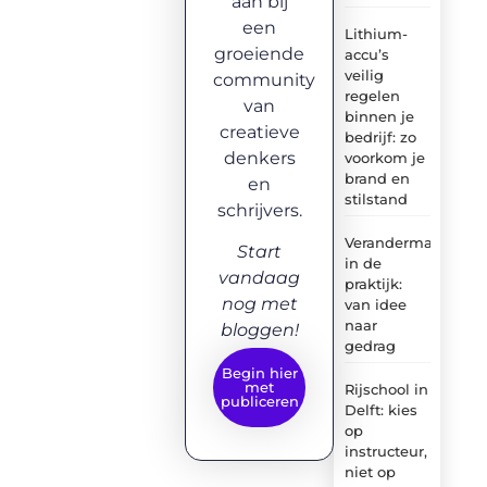
aan bij
een
Lithium-
groeiende
accu’s
veilig
community
regelen
van
binnen je
creatieve
bedrijf: zo
denkers
voorkom je
brand en
en
stilstand
schrijvers.
Verandermanagem
Start
in de
vandaag
praktijk:
nog met
van idee
naar
bloggen!
gedrag
Begin hier
met
Rijschool in
publiceren
Delft: kies
op
instructeur,
niet op