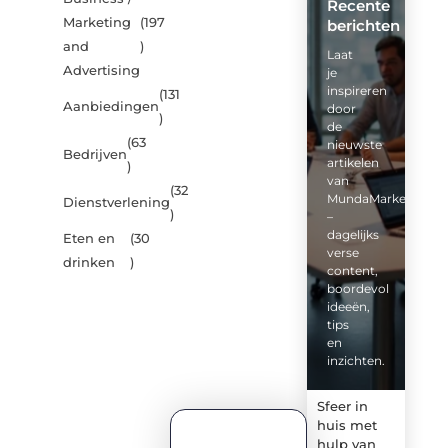
Recente
Marketing
(197
berichten
and
)
Laat
Advertising
je
inspireren
(131
Aanbiedingen
door
)
de
(63
nieuwste
Bedrijven
artikelen
)
van
(32
MundaMarketing.nl
Dienstverlening
)
–
dagelijks
Eten en
(30
verse
drinken
)
content,
boordevol
ideeën,
tips
en
inzichten.
Sfeer in
huis met
hulp van