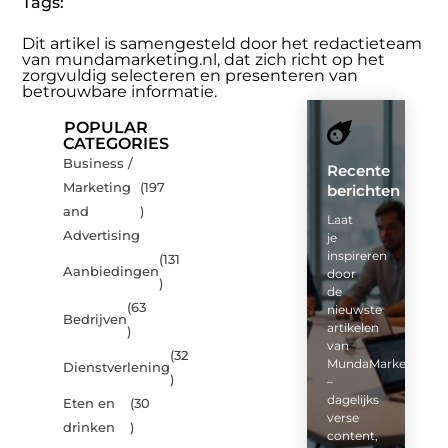
Tags:
Dit artikel is samengesteld door het redactieteam
van mundamarketing.nl, dat zich richt op het
zorgvuldig selecteren en presenteren van
betrouwbare informatie.
POPULAR
CATEGORIES
Business /
Recente
Marketing
(197
berichten
and
)
Laat
Advertising
je
inspireren
(131
Aanbiedingen
door
)
de
(63
nieuwste
Bedrijven
artikelen
)
van
(32
MundaMarketing.nl
Dienstverlening
)
–
dagelijks
Eten en
(30
verse
drinken
)
content,