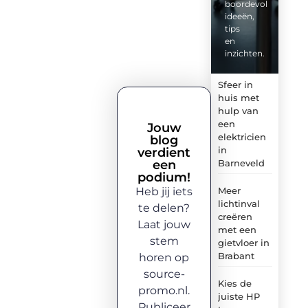
boordevol
ideeën,
tips
en
inzichten.
Sfeer in
huis met
hulp van
een
Jouw
elektricien
blog
in
verdient
een
Barneveld
podium!
Heb jij iets
Meer
lichtinval
te delen?
creëren
Laat jouw
met een
stem
gietvloer in
Brabant
horen op
source-
Kies de
promo.nl.
juiste HP
Publiceer