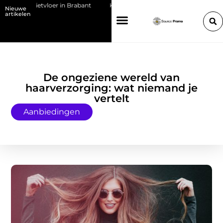
en gietvloer in Brabant
Kies de juiste HP toner voor jouw printer
Nieuwe
artikelen
De ongeziene wereld van
haarverzorging: wat niemand je
vertelt
Aanbiedingen