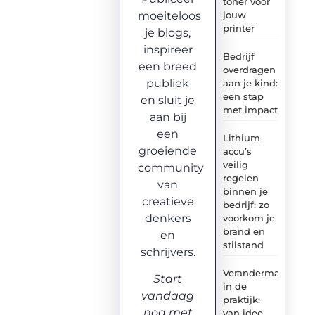
toner voor
moeiteloos
jouw
printer
je blogs,
inspireer
Bedrijf
een breed
overdragen
publiek
aan je kind:
een stap
en sluit je
met impact
aan bij
een
Lithium-
groeiende
accu’s
veilig
community
regelen
van
binnen je
creatieve
bedrijf: zo
denkers
voorkom je
brand en
en
stilstand
schrijvers.
Verandermanagem
Start
in de
vandaag
praktijk:
nog met
van idee