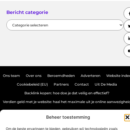
Bericht categorie
Ons team
Over ons
Beroemdheden
Adverteren
Website inde
Cookiebeleid (EU)
Partners
Contact
Uit De Media
Backlink kopen: hoe doe je dat veilig en effectief?
Verdien geld met je website: haal het maximale uit je online aanwezighei
Beheer toestemming
www.source-promo.nl.
All Rights Reserved © 2025
Om de beste ervaringen te bieden, gebruiken wij technologieën zoals