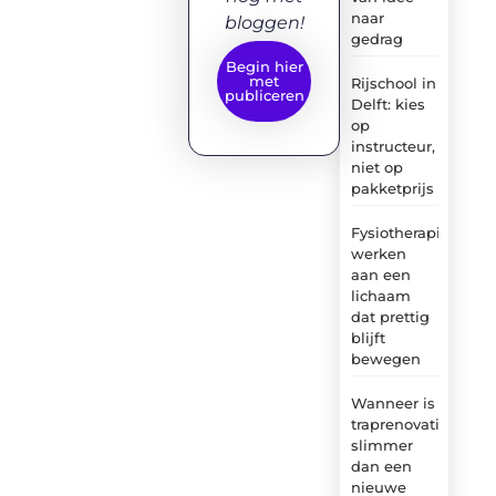
naar
bloggen!
gedrag
Begin hier
met
Rijschool in
publiceren
Delft: kies
op
instructeur,
niet op
pakketprijs
Fysiotherapie:
werken
aan een
lichaam
dat prettig
blijft
bewegen
Wanneer is
traprenovatie
slimmer
dan een
nieuwe