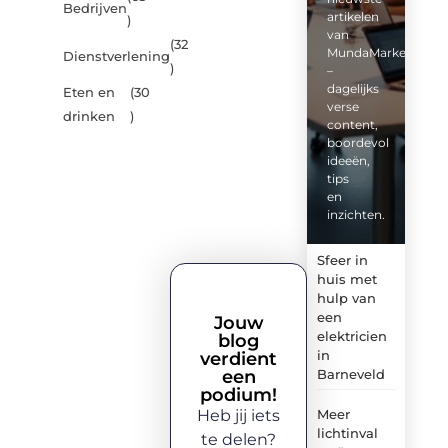
Bedrijven
artikelen
)
van
(32
MundaMarketing.nl
Dienstverlening
)
–
dagelijks
Eten en
(30
verse
drinken
)
content,
boordevol
ideeën,
tips
en
inzichten.
Sfeer in
huis met
hulp van
een
Jouw
elektricien
blog
in
verdient
een
Barneveld
podium!
Heb jij iets
Meer
lichtinval
te delen?