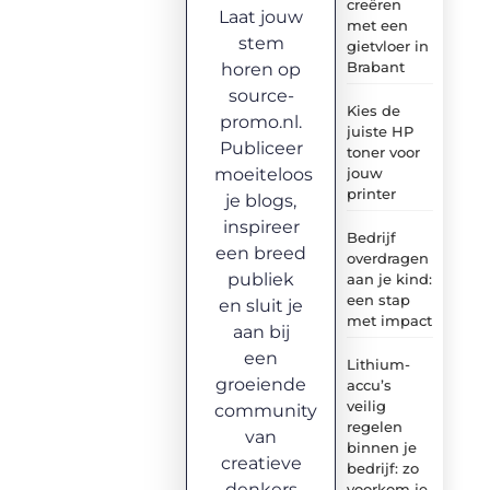
creëren
Laat jouw
met een
stem
gietvloer in
Brabant
horen op
source-
Kies de
promo.nl.
juiste HP
Publiceer
toner voor
moeiteloos
jouw
printer
je blogs,
inspireer
Bedrijf
een breed
overdragen
publiek
aan je kind:
een stap
en sluit je
met impact
aan bij
een
Lithium-
groeiende
accu’s
veilig
community
regelen
van
binnen je
creatieve
bedrijf: zo
denkers
voorkom je