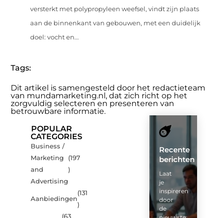
versterkt met polypropyleen weefsel, vindt zijn plaats
aan de binnenkant van gebouwen, met een duidelijk
doel: vocht en...
Tags:
Dit artikel is samengesteld door het redactieteam
van mundamarketing.nl, dat zich richt op het
zorgvuldig selecteren en presenteren van
betrouwbare informatie.
POPULAR
CATEGORIES
Business /
Recente
Marketing
(197
berichten
and
)
Laat
Advertising
je
inspireren
(131
Aanbiedingen
door
)
de
(63
nieuwste