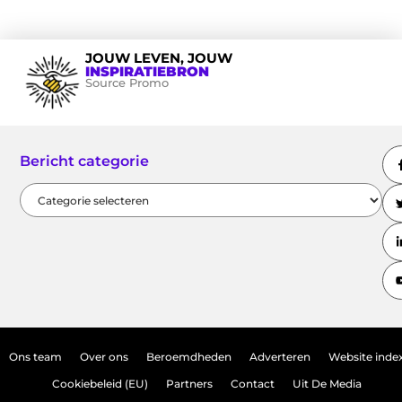
JOUW LEVEN, JOUW
INSPIRATIEBRON
Source Promo
Bericht categorie
Ons team
Over ons
Beroemdheden
Adverteren
Website inde
Cookiebeleid (EU)
Partners
Contact
Uit De Media