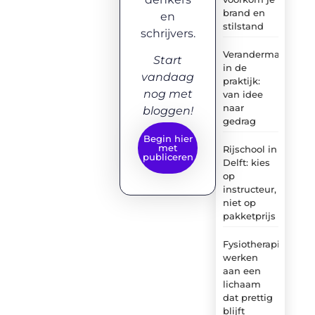
brand en
en
stilstand
schrijvers.
Verandermanagem
Start
in de
vandaag
praktijk:
nog met
van idee
naar
bloggen!
gedrag
Begin hier
met
Rijschool in
publiceren
Delft: kies
op
instructeur,
niet op
pakketprijs
Fysiotherapie:
werken
aan een
lichaam
dat prettig
blijft