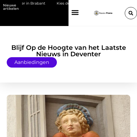
oer in Brabant
Kies de juiste HP toner voor jouw printer
Bedrijf
Nieuwe
artikelen
Blijf Op de Hoogte van het Laatste
Nieuws in Deventer
Aanbiedingen