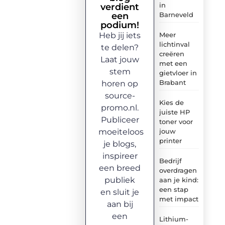
in
verdient
een
Barneveld
podium!
Heb jij iets
Meer
lichtinval
te delen?
creëren
Laat jouw
met een
stem
gietvloer in
Brabant
horen op
source-
Kies de
promo.nl.
juiste HP
Publiceer
toner voor
moeiteloos
jouw
printer
je blogs,
inspireer
Bedrijf
een breed
overdragen
publiek
aan je kind:
een stap
en sluit je
met impact
aan bij
een
Lithium-