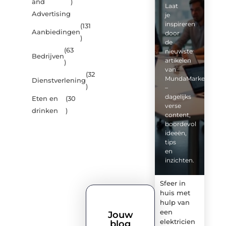
and
)
Laat
Advertising
je
inspireren
(131
Aanbiedingen
door
)
de
(63
nieuwste
Bedrijven
artikelen
)
van
(32
MundaMarketing.nl
Dienstverlening
)
–
dagelijks
Eten en
(30
verse
drinken
)
content,
boordevol
ideeën,
tips
en
inzichten.
Sfeer in
huis met
hulp van
een
Jouw
elektricien
blog