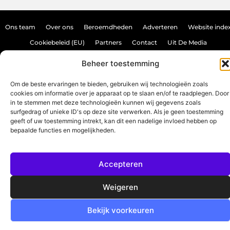
Ons team
Over ons
Beroemdheden
Adverteren
Website inde
Cookiebeleid (EU)
Partners
Contact
Uit De Media
Backlink kopen: hoe doe je dat veilig en effectief?
Beheer toestemming
Verdien geld met je website: haal het maximale uit je online aanwezighei
Om de beste ervaringen te bieden, gebruiken wij technologieën zoals
cookies om informatie over je apparaat op te slaan en/of te raadplegen. Door
in te stemmen met deze technologieën kunnen wij gegevens zoals
www.source-promo.nl.
All Rights Reserved © 2025
surfgedrag of unieke ID's op deze site verwerken. Als je geen toestemming
geeft of uw toestemming intrekt, kan dit een nadelige invloed hebben op
bepaalde functies en mogelijkheden.
Accepteren
Weigeren
Bekijk voorkeuren