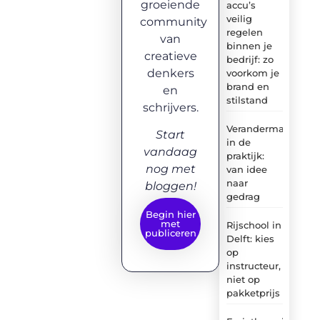
groeiende
accu’s
veilig
community
regelen
van
binnen je
creatieve
bedrijf: zo
denkers
voorkom je
brand en
en
stilstand
schrijvers.
Verandermanagem
Start
in de
vandaag
praktijk:
nog met
van idee
naar
bloggen!
gedrag
Begin hier
met
Rijschool in
publiceren
Delft: kies
op
instructeur,
niet op
pakketprijs