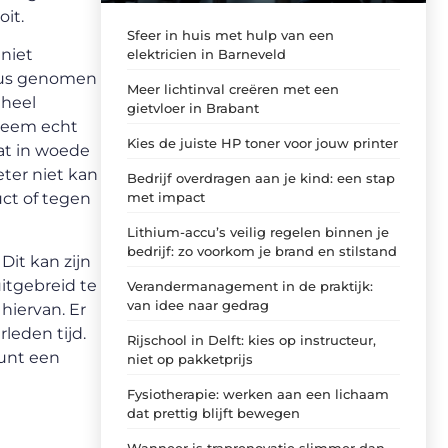
it.
Sfeer in huis met hulp van een
 niet
elektricien in Barneveld
ieus genomen
Meer lichtinval creëren met een
 heel
gietvloer in Brabant
 Neem echt
Kies de juiste HP toner voor jouw printer
aat in woede
eter niet kan
Bedrijf overdragen aan je kind: een stap
met impact
ct of tegen
Lithium-accu’s veilig regelen binnen je
bedrijf: zo voorkom je brand en stilstand
Dit kan zijn
itgebreid te
Verandermanagement in de praktijk:
van idee naar gedrag
hiervan. Er
leden tijd.
Rijschool in Delft: kies op instructeur,
kunt een
niet op pakketprijs
Fysiotherapie: werken aan een lichaam
dat prettig blijft bewegen
Wanneer is traprenovatie slimmer dan