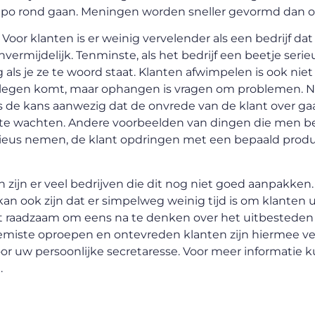
mpo rond gaan. Meningen worden sneller gevormd dan oo
oor klanten is er weinig vervelender als een bedrijf dat
nvermijdelijk. Tenminste, als het bedrijf een beetje ser
als je ze te woord staat. Klanten afwimpelen is ook niet
ngelegen komt, maar ophangen is vragen om problemen.
t is de kans aanwezig dat de onvrede van de klant over g
 zit te wachten. Andere voorbeelden van dingen die men b
rieus nemen, de klant opdringen met een bepaald produ
zijn er veel bedrijven die dit nog niet goed aanpakken. 
an ook zijn dat er simpelweg weinig tijd is om klanten u
s het raadzaam om eens na te denken over het uitbesteden 
miste oproepen en ontevreden klanten zijn hiermee ver
oor uw persoonlijke secretaresse. Voor meer informatie 
l
.