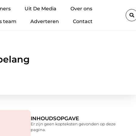
ium-accu’s veilig regelen binnen je bedrijf: zo voorkom je brand en st
ners
Uit De Media
Over ons
s team
Adverteren
Contact
 belang
INHOUDSOPGAVE
Er zijn geen kopteksten gevonden op deze
pagina.