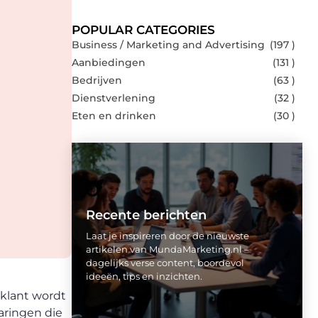
POPULAR CATEGORIES
Business / Marketing and Advertising
(197 )
Aanbiedingen
(131 )
Bedrijven
(63 )
Dienstverlening
(32 )
Eten en drinken
(30 )
Recente berichten
Laat je inspireren door de nieuwste
artikelen van MundaMarketing.nl –
dagelijks verse content, boordevol
ideeën, tips en inzichten.
klant wordt
aringen die