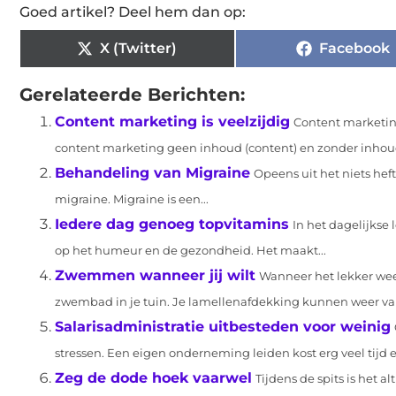
Goed artikel? Deel hem dan op:
X (Twitter)
Facebook
Gerelateerde Berichten:
Content marketing is veelzijdig
Content marketing
content marketing geen inhoud (content) en zonder inhou
Behandeling van Migraine
Opeens uit het niets heft
migraine. Migraine is een...
Iedere dag genoeg topvitamins
In het dagelijkse 
op het humeur en de gezondheid. Het maakt...
Zwemmen wanneer jij wilt
Wanneer het lekker wee
zwembad in je tuin. Je lamellenafdekking kunnen weer van
Salarisadministratie uitbesteden voor weinig
stressen. Een eigen onderneming leiden kost erg veel tijd e
Zeg de dode hoek vaarwel
Tijdens de spits is het