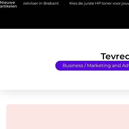
Nieuwe
een gietvloer in Brabant
Kies de juiste HP toner voor jouw printe
artikelen
Tevred
Business / Marketing and Ad