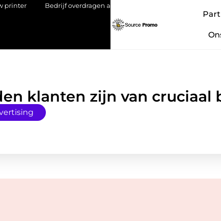
r
Bedrijf overdragen aan je kind: een stap met impact
Lith
Part
On
en klanten zijn van cruciaal
vertising