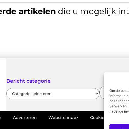
rde artikelen
die u mogelijk in
Bericht categorie
Om de beste
informatie o
deze techno
verwerken. 
nadelige in
n
Adverteren
Website index
Cookiebeleid (EU)