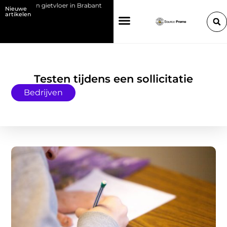
 een gietvloer in Brabant
Kies de juiste HP toner voor jouw printer
Nieuwe
artikelen
Testen tijdens een sollicitatie
Bedrijven