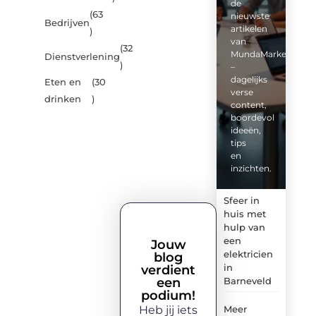
de
(63
nieuwste
Bedrijven
artikelen
)
van
(32
MundaMarketing.nl
Dienstverlening
)
–
dagelijks
Eten en
(30
verse
drinken
)
content,
boordevol
ideeën,
tips
en
inzichten.
Sfeer in
huis met
hulp van
een
Jouw
elektricien
blog
in
verdient
een
Barneveld
podium!
Heb jij iets
Meer