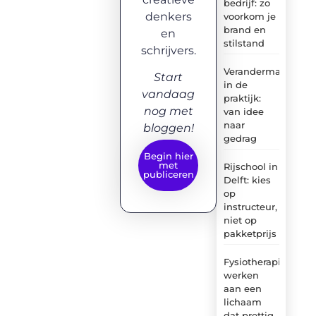
bedrijf: zo
denkers
voorkom je
brand en
en
stilstand
schrijvers.
Verandermanagem
Start
in de
vandaag
praktijk:
nog met
van idee
naar
bloggen!
gedrag
Begin hier
met
Rijschool in
publiceren
Delft: kies
op
instructeur,
niet op
pakketprijs
Fysiotherapie:
werken
aan een
lichaam
dat prettig