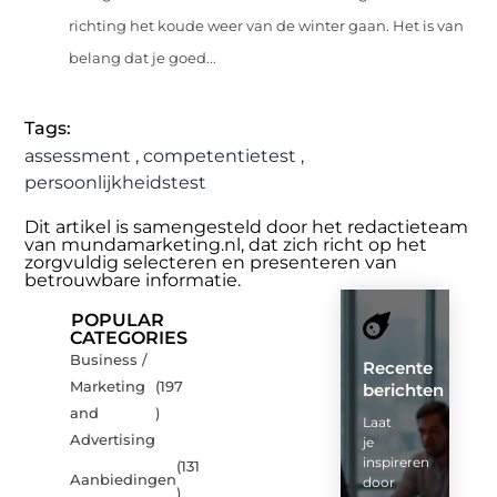
richting het koude weer van de winter gaan. Het is van
belang dat je goed...
Tags:
assessment
,
competentietest
,
persoonlijkheidstest
Dit artikel is samengesteld door het redactieteam
van mundamarketing.nl, dat zich richt op het
zorgvuldig selecteren en presenteren van
betrouwbare informatie.
POPULAR
CATEGORIES
Business /
Recente
Marketing
(197
berichten
and
)
Laat
Advertising
je
inspireren
(131
Aanbiedingen
door
)