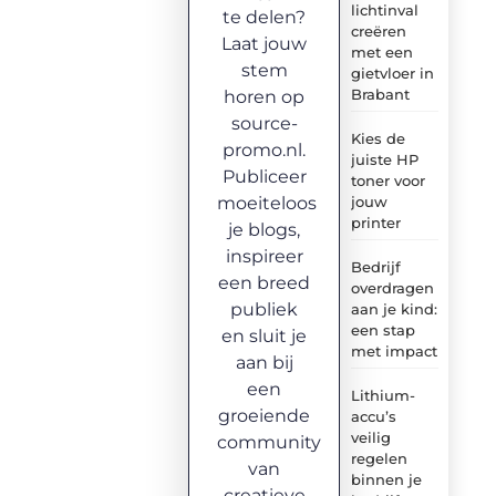
lichtinval
te delen?
creëren
Laat jouw
met een
stem
gietvloer in
Brabant
horen op
source-
Kies de
promo.nl.
juiste HP
Publiceer
toner voor
moeiteloos
jouw
printer
je blogs,
inspireer
Bedrijf
een breed
overdragen
publiek
aan je kind:
een stap
en sluit je
met impact
aan bij
een
Lithium-
groeiende
accu’s
veilig
community
regelen
van
binnen je
creatieve