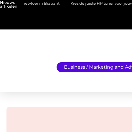
Nieuwe
een gietvloer in Brabant
Kies de juiste HP toner voor jouw printe
artikelen
Business / Marketing and Ad