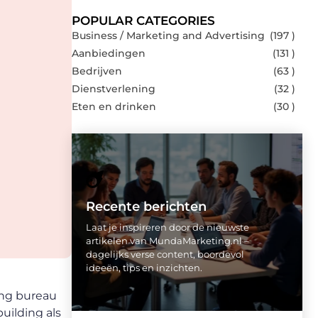
POPULAR CATEGORIES
Business / Marketing and Advertising
(197 )
Aanbiedingen
(131 )
Bedrijven
(63 )
Dienstverlening
(32 )
Eten en drinken
(30 )
Recente berichten
Laat je inspireren door de nieuwste
artikelen van MundaMarketing.nl –
dagelijks verse content, boordevol
ideeën, tips en inzichten.
ing bureau
uilding als