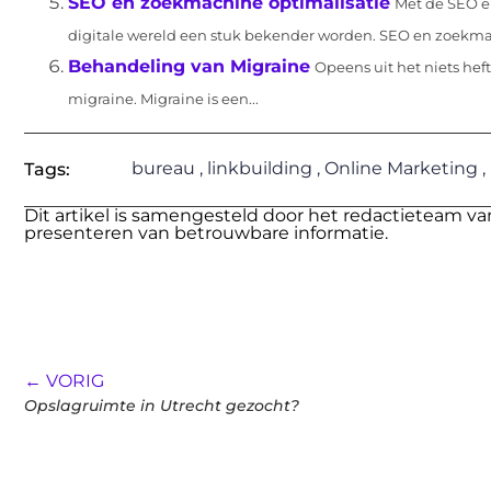
SEO en zoekmachine optimalisatie
Met de SEO e
digitale wereld een stuk bekender worden. SEO en zoekmac
Behandeling van Migraine
Opeens uit het niets heft
migraine. Migraine is een...
bureau
,
linkbuilding
,
Online Marketing
,
Tags:
Dit artikel is samengesteld door het redactieteam va
presenteren van betrouwbare informatie.
← VORIG
Opslagruimte in Utrecht gezocht?