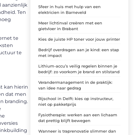
 aanzienlijk
Sfeer in huis met hulp van een
ndheid. Ten
elektricien in Barneveld
enoeg
Meer lichtinval creëren met een
gietvloer in Brabant
ernet te
Kies de juiste HP toner voor jouw printer
eksten
Bedrijf overdragen aan je kind: een stap
uctuur te
met impact
Lithium-accu’s veilig regelen binnen je
bedrijf: zo voorkom je brand en stilstand
Verandermanagement in de praktijk:
t kan hierin
van idee naar gedrag
gen dat men
Rijschool in Delft: kies op instructeur,
n branding.
niet op pakketprijs
e
Fysiotherapie: werken aan een lichaam
ne
dat prettig blijft bewegen
nversies
linkbuilding
Wanneer is traprenovatie slimmer dan