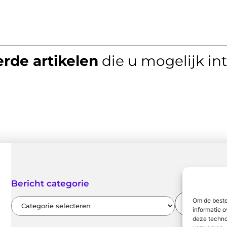
rde artikelen
die u mogelijk in
Bericht categorie
Om de beste
informatie o
deze techno