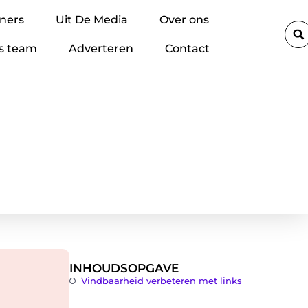
um-accu’s veilig regelen binnen je bedrijf: zo voorkom je brand en st
ners
Uit De Media
Over ons
s team
Adverteren
Contact
INHOUDSOPGAVE
Vindbaarheid verbeteren met links