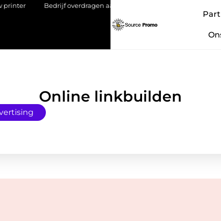
r
Bedrijf overdragen aan je kind: een stap met impact
Lithi
Part
On
Online linkbuilden
vertising