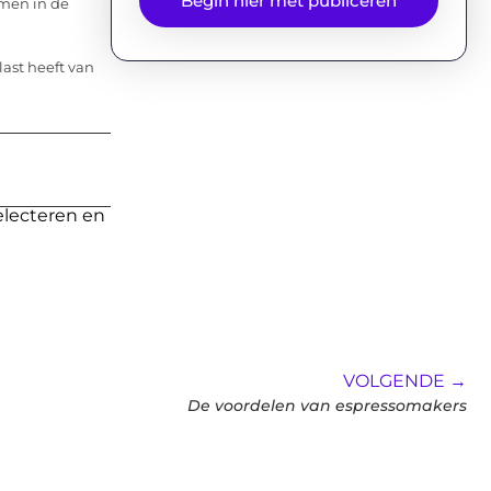
Begin hier met publiceren
men in de
last heeft van
electeren en
VOLGENDE →
De voordelen van espressomakers