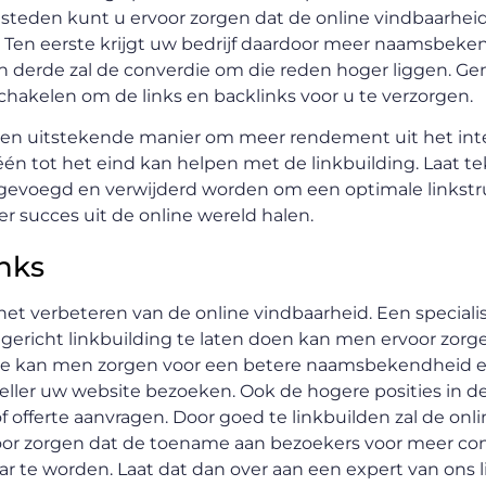
steden kunt u ervoor zorgen dat de online vindbaarheid
. Ten eerste krijgt uw bedrijf daardoor meer naamsbeke
 derde zal de converdie om die reden hoger liggen. G
chakelen om de links en backlinks voor u te verzorgen.
een uitstekende manier om meer rendement uit het int
p één tot het eind kan helpen met de linkbuilding. Laat t
toegevoegd en verwijderd worden om een optimale linkstr
r succes uit de online wereld halen.
nks
het verbeteren van de online vindbaarheid. Een specialis
 gericht linkbuilding te laten doen kan men ervoor zor
nde kan men zorgen voor een betere naamsbekendheid e
eller uw website bezoeken. Ook de hogere posities in d
offerte aanvragen. Door goed te linkbuilden zal de onli
voor zorgen dat de toename aan bezoekers voor meer co
aar te worden. Laat dat dan over aan een expert van ons 